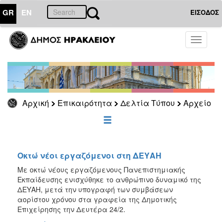
GR
EN
ΕΙΣΟΔΟΣ
ΕΠΙΚΑΙΡΟΤΗΤΑ
Toggle
navigati
Δελτία
Τύπου
Αρχείο
2026
Αρχική
Επικαιρότητα
Δελτία Τύπου
Αρχείο
2025
2024
2023
2022
Οκτώ νέοι εργαζόμενοι στη ΔΕΥΑΗ
2021
Με οκτώ νέους εργαζόμενους Πανεπιστημιακής
Εκπαίδευσης ενισχύθηκε το ανθρώπινο δυναμικό της
2020
ΔΕΥΑΗ, μετά την υπογραφή των συμβάσεων
2019
αορίστου χρόνου στα γραφεία της Δημοτικής
Επιχείρησης την Δευτέρα 24/2.
2018