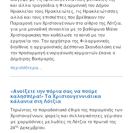
και άλλα τραγούδια η Φιλαρμονική του Δήμου
Ηρακλείου τους Ηρακλειώτες, τις Ηρακλειώτισσες
αλλά και τους επισκέπτες που βρέθηκαν την
Παραμονή των Χριστουγέννων στο αίθριο της Λότζια,
για μια μοναδική συναυλία με το βαθύφωνο Μάνο
Χριστοφακάκη που καθήλωσε το κοινό με την
ερμηνεία του. Την ορχήστρα της Φιλαρμονικής
διηύθυνε η αρχιμουσικός Δέσποινα Σκανδαλάκη ενώ
την προσαρμογή-ενοργάνωση κομματιών έκανε ο
Δημήτρης Βασμαρής.
περισσότερα...
«Ανοίξετε την πόρτα σας να πούμε
καλησπέρα!» Τα Χριστουγεννιάτικα
κάλαντα στη Λότζια
Τηρώντας το παραδοσιακό έθιμο της παραμονής των
Χριστουγέννων, φορείς και συλλογικότητες γέμισαν
με χαρμόσυνες μελωδίες τη Λότζια το πρωινό της
ης
24
Δεκεμβρίου.