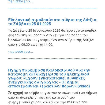
περισσότερα...
2017
2016
2015
Εθελοντική αιμοδοσία στο αίθριο της Λότζια
το Σάββατο 25-01-2025
2013
Το Σάββατο 25 Ιανουαρίου 2025 θα πραγματοποιηθεί
2012
εθελοντική αιμοδοσία στο κέντρο της πόλης του
2011
Ηρακλείου και συγκεκριμένα στο αίθριο της Λότζια
από τις 09:30 έως τις 14:00.
2010
περισσότερα...
2006
Ηχηρή παρέμβαση Καλοκαιρινού για την
κατανομή και διαχείριση του ηλεκτρικού
ΔΗΜΟΤΗΣ
χώρου: «Έχουν εγκατασταθεί συνθήκες
ενεργειακής ολιγαρχίας - Οι Δήμοι
αποστερούνται τεράστιων πόρων» (video)
ΕΠΙΣΚΕΠΤΗΣ
Σε ηχηρή παρέμβαση για τον αποκλεισμό των Δήμων
ΗΡΑΚΛΕΙΟ
από τη διαχείριση και την κατανομή του
ΓΙΑ...
ενεργειακού χώρου, αλλά και την πολιτική που