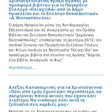
Χριστουγεννιάτικη πράξη αγάπης με
προσφορά βιβλίων για το Παγκρήτιο
Σύλλογο «Ηλιαχτίδα» από το Δήμο
Ηρακλείου και το Σύλλογο Εκπαιδευτικών
«Δ. Θεοτοκόπουλος»
Ο Δήμος Ηρακλείου μέσω της Αντιδημαρχίας
Εθελοντισμού και σε συνεργασία με την Ομάδα
Βιβλίου του Συλλόγου Εκπαιδευτικών "Δομήνικος
Θεοτοκόπουλος", επισκέφτηκε τη Δευτέρα 23/12, τον
παιδικό Ξενώνα του Παγκρήτιου Συλλόγου Γονέων
και Φίλων παιδιών με Νεοπλασία "Ηλιαχτίδα" και
προσέφερε βιβλία στο πλαίσιο της δράσης "Χάρισε
ένα βιβλίο, δυνάμωσε το Φως".
περισσότερα...
Αλέξης Καλοκαιρινός για τα Χριστούγεννα:
«Όσοι από εμάς έχουν κάτι περισσότερο, να
σκέφτονται πάντα αυτούς που έχουν κάτι
λιγότερο. Να νιώθουμε όλοι αυτή τη
ζεστασιά στις καρδιές μας»
Μάγεψε με τις Χριστουγεννιάτικες μελωδίες της