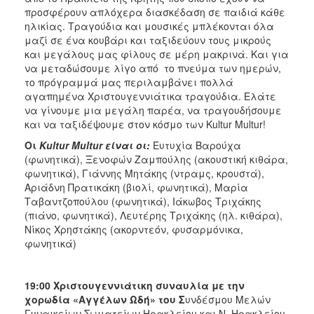
προσφέρουν απλόχερα διασκέδαση σε παιδιά κάθε
ηλικίας. Τραγούδια και μουσικές μπλέκονται όλα
μαζί σε ένα κουβάρι και ταξιδεύουν τους μικρούς
και μεγάλους μας φίλους σε μέρη μακρινά. Και για
να μεταδώσουμε λίγο από το πνεύμα των ημερών,
το πρόγραμμά μας περιλαμβάνει πολλά
αγαπημένα Χριστουγεννιάτικα τραγούδια. Ελάτε
να γίνουμε μια μεγάλη παρέα, να τραγουδήσουμε
και να ταξιδέψουμε στον κόσμο των Kultur Multur!
Οι
Kultur Multur είναι οι:
Ευτυχία Βαρούχα
(φωνητικά), Ξενοφών Ζαμπούλης (ακουστική κιθάρα,
φωνητικά), Γιάννης Μητάκης (ντραμς, κρουστά),
Αριάδνη Πρατικάκη (βιολί, φωνητικά), Μαρία
Ταβαντζοπούλου (φωνητικά), Ιάκωβος Τριχάκης
(πιάνο, φωνητικά), Λευτέρης Τριχάκης (ηλ. κιθάρα),
Νίκος Χρηστάκης (ακορντεόν, φυσαρμόνικα,
φωνητικά)
19:00 Χριστουγεννιάτικη συναυλία με την
χορωδία «Αγγέλων Ωδή» του Σ
υνδέσμου Μελών
Γυναικείων Σωματείων Ηρακλείου και Ν. Ηρακλείου.