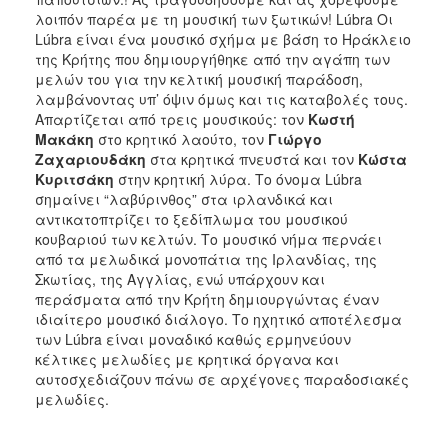
λοιπόν παρέα με τη μουσική των ξωτικών! Lúbra Οι
Lúbra είναι ένα μουσικό σχήμα με βάση το Ηράκλειο
της Κρήτης που δημιουργήθηκε από την αγάπη των
μελών του για την κελτική μουσική παράδοση,
λαμβάνοντας υπ’ όψιν όμως και τις καταβολές τους.
Απαρτίζεται από τρεις μουσικούς: τον
Κωστή
Μακάκη
στο κρητικό λαούτο, τον
Γιώργο
Ζαχαριουδάκη
στα κρητικά πνευστά και τον
Κώστα
Κυριτσάκη
στην κρητική λύρα. Το όνομα Lúbra
σημαίνει “λαβύρινθος” στα ιρλανδικά και
αντικατοπτρίζει το ξεδίπλωμα του μουσικού
κουβαριού των κελτών. Το μουσικό νήμα περνάει
από τα μελωδικά μονοπάτια της Ιρλανδίας, της
Σκωτίας, της Αγγλίας, ενώ υπάρχουν και
περάσματα από την Κρήτη δημιουργώντας έναν
ιδιαίτερο μουσικό διάλογο. Το ηχητικό αποτέλεσμα
των Lúbra είναι μοναδικό καθώς ερμηνεύουν
κέλτικες μελωδίες με κρητικά όργανα και
αυτοσχεδιάζουν πάνω σε αρχέγονες παραδοσιακές
μελωδίες.