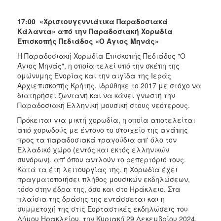
17:00 «Χριστουγεννιάτικα Παραδοσιακά
Κάλαντα» από την Παραδοσιακή Χορωδία
Επισκοπής Πεδιάδος «Ο Άγιος Μηνάς»
Η Παραδοσιακή Χορωδία Επισκοπής Πεδιάδος "Ο
Άγιος Μηνάς", η οποία τελεί υπό την σκέπη της
ομώνυμης Ενορίας και την αιγίδα της Ιεράς
Αρχιεπισκοπής Κρήτης, ιδρύθηκε το 2017 με στόχο να
διατηρήσει ζωντανή και να κάνει γνωστή την
Παραδοσιακή Ελληνική μουσική στους νεότερους.
Πρόκειται για μικτή χορωδία, η οποία αποτελείται
από χορωδούς με έντονο το στοιχείο της αγάπης
προς τα παραδοσιακά τραγούδια απ' όλο τον
Ελλαδικό χώρο (εντός και εκτός ελληνικών
συνόρων), απ' όπου αντλούν το ρεπερτόριό τους.
Κατά τα έτη λειτουργίας της, η Χορωδία έχει
πραγματοποιήσει πλήθος μουσικών εκδηλώσεων,
τόσο στην έδρα της, όσο και στο Ηράκλειο. Στα
πλαίσια της δράσης της εντάσσεται και η
συμμετοχή της στις Εορταστικές εκδηλώσεις του
Δήμου Ηρακλείου, την Κυριακή 29 Δεκεμβρίου 2024.