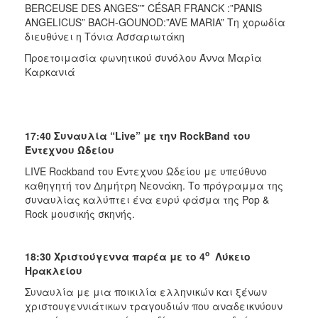
BERCEUSE DES ANGES”” CÉSAR FRANCK :”PANIS
ANGELICUS” BACH-GOUNOD:”AVE MARIA” Τη χορωδία
διευθύνει η Τόνια Ασσαριωτάκη
Προετοιμασία φωνητικού συνόλου Άννα Μαρία
Καρκανιά
17:40 Συναυλία “
Live
” με την
RockBand
του
Έντεχνου Ωδείου
LIVE Rockband του Έντεχνου Ωδείου με υπεύθυνο
καθηγητή τον Δημήτρη Νεονάκη. Το πρόγραμμα της
συναυλίας καλύπτει ένα ευρύ φάσμα της Pop &
Rock μουσικής σκηνής.
ο
18:30 Χριστούγεννα παρέα με το 4
Λύκειο
Ηρακλείου
Συναυλία με μια ποικιλία ελληνικών και ξένων
χριστουγεννιάτικων τραγουδιών που αναδεικνύουν