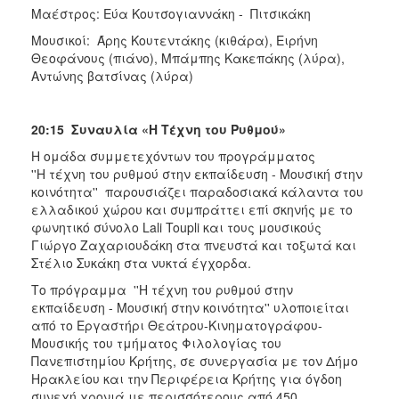
Μαέστρος: Εύα Κουτσογιαννάκη - Πιτσικάκη
Μουσικοί: Άρης Κουτεντάκης (κιθάρα), Ειρήνη
Θεοφάνους (πιάνο), Μπάμπης Κακεπάκης (λύρα),
Αντώνης βατσίνας (λύρα)
20:15 Συναυλία «Η Τέχνη του Ρυθμού»
Η ομάδα συμμετεχόντων του προγράμματος
''Η τέχνη του ρυθμού στην εκπαίδευση - Μουσική στην
κοινότητα'' παρουσιάζει παραδοσιακά κάλαντα του
ελλαδικού χώρου και συμπράττει επί σκηνής με το
φωνητικό σύνολο Lali Toupli και τους μουσικούς
Γιώργο Ζαχαριουδάκη στα πνευστά και τοξωτά και
Στέλιο Συκάκη στα νυκτά έγχορδα.
Το πρόγραμμα ''Η τέχνη του ρυθμού στην
εκπαίδευση - Μουσική στην κοινότητα'' υλοποιείται
από το Εργαστήρι Θεάτρου-Κινηματογράφου-
Μουσικής του τμήματος Φιλολογίας του
Πανεπιστημίου Κρήτης, σε συνεργασία με τον Δήμο
Ηρακλείου και την Περιφέρεια Κρήτης για όγδοη
συνεχή χρονιά με περισσότερους από 450