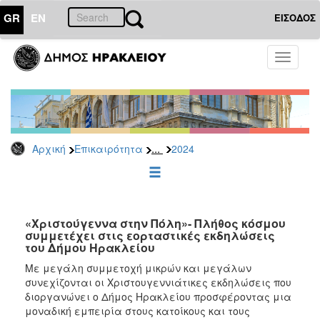
GR
EN
ΕΙΣΟΔΟΣ
ΕΠΙΚΑΙΡΟΤΗΤΑ
Toggle
navigati
Δελτία
Τύπου
Αρχείο
2026
...
Αρχική
Επικαιρότητα
2024
2025
2024
2023
2022
«Χριστούγεννα στην Πόλη»- Πλήθος κόσμου
συμμετέχει στις εορταστικές εκδηλώσεις
2021
του Δήμου Ηρακλείου
2020
Με μεγάλη συμμετοχή μικρών και μεγάλων
συνεχίζονται οι Χριστουγεννιάτικες εκδηλώσεις που
2019
διοργανώνει ο Δήμος Ηρακλείου προσφέροντας μια
2018
μοναδική εμπειρία στους κατοίκους και τους