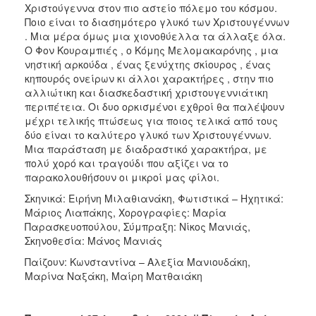
Χριστούγεννα στον πιο αστείο πόλεμο του κόσμου.
Ποιο είναι το διασημότερο γλυκό των Χριστουγέννων
. Μια μέρα όμως μια χιονοθύελλα τα άλλαξε όλα.
Ο Φον Κουραμπιές , ο Κόμης Μελομακαρόνης , μια
νηστική αρκούδα , ένας ξενύχτης σκίουρος , ένας
κηπουρός ονείρων κι άλλοι χαρακτήρες , στην πιο
αλλιώτικη και διασκεδαστική χριστουγεννιάτικη
περιπέτεια. Οι δυο ορκισμένοι εχθροί θα παλέψουν
μέχρι τελικής πτώσεως για ποιος τελικά από τους
δύο είναι το καλύτερο γλυκό των Χριστουγέννων.
Μια παράσταση με διαδραστικό χαρακτήρα, με
πολύ χορό και τραγούδι που αξίζει να το
παρακολουθήσουν οι μικροί μας φίλοι.
Σκηνικά: Ειρήνη Μιλαθιανάκη, Φωτιστικά – Ηχητικά:
Μάριος Λιαπάκης, Χορογραφίες: Μαρία
Παρασκευοπούλου, Σύμπραξη: Νίκος Μανιάς,
Σκηνοθεσία: Μάνος Μανιάς
Παίζουν: Κωνσταντίνα – Αλεξία Μανιουδάκη,
Μαρίνα Ναξάκη, Μαίρη Ματθαιάκη