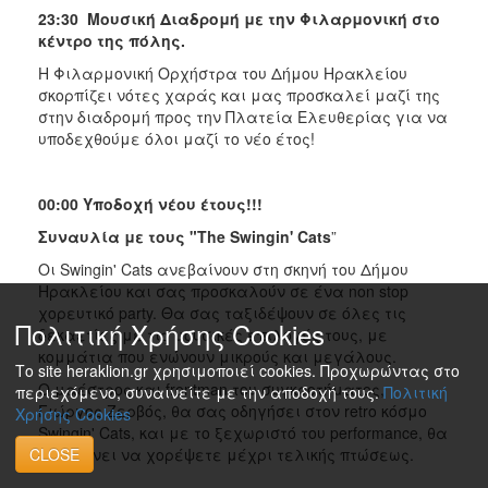
23:30 Μουσική Διαδρομή με την Φιλαρμονική στο
κέντρο της πόλης.
Η Φιλαρμονική Ορχήστρα του Δήμου Ηρακλείου
σκορπίζει νότες χαράς και μας προσκαλεί μαζί της
στην διαδρομή προς την Πλατεία Ελευθερίας για να
υποδεχθούμε όλοι μαζί το νέο έτος!
00:00 Υποδοχή νέου έτους!!!
Συναυλία με τους "The Swingin' Cats
”
Οι Swingin' Cats ανεβαίνουν στη σκηνή του Δήμου
Ηρακλείου και σας προσκαλούν σε ένα non stop
χορευτικό party. Θα σας ταξιδέψουν σε όλες τις
Πολιτική Χρήσης Cookies
δεκαετίες με τις μουσικές επιλογές τους, με
κομμάτια που ενώνουν μικρούς και μεγάλους.
Το site heraklion.gr χρησιμοποιεί cookies. Προχωρώντας στο
Ο μαέστρος και frontman του συγκροτήματος,
περιεχόμενο, συναινείτε με την αποδοχή τους.
Πολιτική
Γιώργος Ζερβός, θα σας οδηγήσει στον retro κόσμο
Χρήσης Cookies
Swingin' Cats, και με το ξεχωριστό του performance, θα
σας κάνει να χορέψετε μέχρι τελικής πτώσεως.
CLOSE