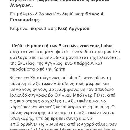
Ανωγείων.
Επιμέλεια- διδασκαλία- διεύθυνση:
Θάνος Α.
Γιακουμάκης.
Κείμενα- παρουσίαση:
Κική Αργυρίου.
19:00 «Η μουσική των Ξωτικών» από τους Lubra
έρχεται να μας μαγέψει σε
έναν ιδιαίτερο μουσικό
διάλογο από τα μελωδικά μονοπάτια της Ιρλανδίας,
της Σκωτίας, της Αγγλίας, ενώ υπάρχουν και
περάσματα από την Κρήτη
Φέτος τα Χριστούγεννα, οι Lúbra ζωντανεύουν τη
μουσική των ξωτικών για όλους τους μικρούς και
μεγάλους φίλους μας. Σύμφωνα με τον σπουδαίο
Ιρλανδό συγγραφέα Ουίλιαμ Μπάτλερ Γέιτς, από
τις κυριότερες ασχολίες των ξωτικών είναι να
χορεύουν και να παίζουν συναρπαστική μουσική. Ο
μόνος γκρινιάρης στην παρέα των ξωτικών είναι ο
τσαγκάρης, επειδή πρέπει συνέχεια να
επιδιορθώνει τις λιωμένες από τον χορό σόλες των
παπουτσιών.! Ας τραγουδήσουμε και ας χορέψουμε