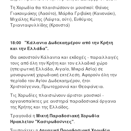
Τη Χορωδία θα πλαισιώσουν οι μουσικοί: Θάνος
Γιακουμάκης (Λαούτο), Μάρθα Γριβάκη (Κανονάκι),
Μιχάλης Κώτης (Λάφτα, ούτι), Ευθύμιος
Τριανταφυλλίδης (Κρουστά)
18:00 "Κάλαντα Δωδεκαημέρου από την Κρήτη
και την Ελλάδα".
Θα ακουστούν Κάλαντα και εκδοχές - παραλλαγές
τους από όλη την Κρήτη και τον ελλαδικό χώρο
(ηπειρωτική Ελλάδα, Αιγαίο, Μικρά Ασία) σε
μονοφωνική χορωδιακή εκτέλεση. Αφορούν όλη την
περίοδο του Αγίου Δωδεκαημέρου, ήτοι
Χριστούγεννα, Πρωτοχρονιά και Θεοφάνεια.
Τις Χορωδίες πλαισιώνουν άριστοι μουσικοί -
οργανοπαίκτες με αυστηρά παραδοσιακά όργανα
της Κρήτης και της Ελλάδος.
Τραγουδά η
Μικτή Παραδοσιακή Χορωδία
Ηρακλείου "Καστρωδούντες"
.
Συμπράττει η
Δημοτική Παραδοσιακή Χορωδία