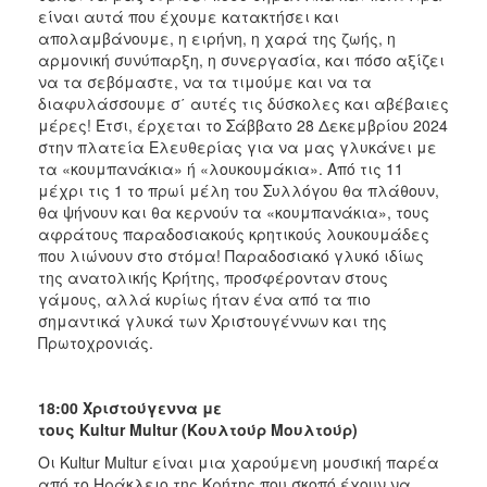
είναι αυτά που έχουμε κατακτήσει και
απολαμβάνουμε, η ειρήνη, η χαρά της ζωής, η
αρμονική συνύπαρξη, η συνεργασία, και πόσο αξίζει
να τα σεβόμαστε, να τα τιμούμε και να τα
διαφυλάσσουμε σ΄ αυτές τις δύσκολες και αβέβαιες
μέρες! Έτσι, έρχεται το Σάββατο 28 Δεκεμβρίου 2024
στην πλατεία Ελευθερίας για να μας γλυκάνει με
τα «κουμπανάκια» ή «λουκουμάκια». Από τις 11
μέχρι τις 1 το πρωί μέλη του Συλλόγου θα πλάθουν,
θα ψήνουν και θα κερνούν τα «κουμπανάκια», τους
αφράτους παραδοσιακούς κρητικούς λουκουμάδες
που λιώνουν στο στόμα! Παραδοσιακό γλυκό ιδίως
της ανατολικής Κρήτης, προσφέρονταν στους
γάμους, αλλά κυρίως ήταν ένα από τα πιο
σημαντικά γλυκά των Χριστουγέννων και της
Πρωτοχρονιάς.
18:00 Χριστούγεννα με
τους Kultur Multur (Κουλτούρ Μουλτούρ)
Οι Kultur Multur είναι μια χαρούμενη μουσική παρέα
από το Ηράκλειο της Κρήτης που σκοπό έχουν να