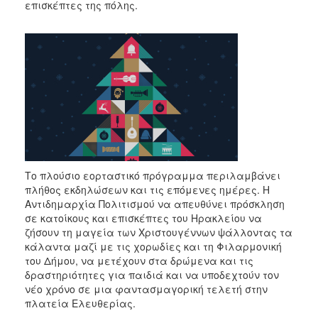
επισκέπτες της πόλης.
2017
2016
2015
2013
2012
2011
2010
2006
Το πλούσιο εορταστικό πρόγραμμα περιλαμβάνει
πλήθος εκδηλώσεων και τις επόμενες ημέρες. Η
Αντιδημαρχία Πολιτισμού να απευθύνει πρόσκληση
σε κατοίκους και επισκέπτες του Ηρακλείου να
ΔΗΜΟΤΗΣ
ζήσουν τη μαγεία των Χριστουγέννων ψάλλοντας τα
κάλαντα μαζί με τις χορωδίες και τη Φιλαρμονική
ΕΠΙΣΚΕΠΤΗΣ
του Δήμου, να μετέχουν στα δρώμενα και τις
δραστηριότητες για παιδιά και να υποδεχτούν τον
νέο χρόνο σε μια φαντασμαγορική τελετή στην
ΗΡΑΚΛΕΙΟ
ΓΙΑ...
πλατεία Ελευθερίας.