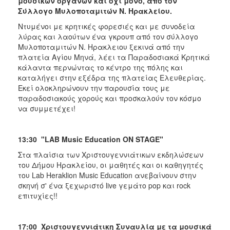
μουσικών οργάνων και όχι μόνο, από τον
Σύλλογο Μυλοποταμιτών Ν. Ηρακλείου.
Ντυμένοι με κρητικές φορεσιές και με συνοδεία
λύρας και λαούτων ένα γκρουπ από τον σύλλογο
Μυλοποταμιτών Ν. Ηρακλειου ξεκινά από την
πλατεία Αγίου Μηνά, λέει τα Παραδοσιακά Κρητικά
κάλαντα περνώντας το κέντρο της πόλης και
καταλήγει στην εξέδρα της πλατείας Ελευθερίας.
Εκεί ολοκληρώνουν την παρουσία τους με
παραδοσιακούς χορούς και προσκαλούν τον κόσμο
να συμμετέχει!
13:30
"LAB Music Education
Ο
N STAGE"
Στα πλαίσια των Χριστουγεννιάτικων εκδηλώσεων
του Δήμου Ηρακλείου, οι μαθητές και οι καθηγητές
του Lab Heraklion Music Education ανεβαίνουν στην
σκηνή σ' ένα ξεχωριστό live γεμάτο pop και rock
επιτυχίες!!
17:00
Χριστουγεννιάτικη Συναυλία με τα μουσικά