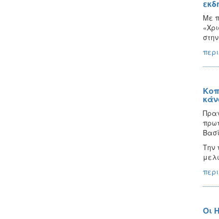
εκδ
Με π
«Χρι
στην
περι
Κοπ
κάν
Πραγ
πρωτ
Βασί
Την 
μελω
περι
Οι 