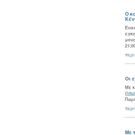
Ο κ
Κέν
Ένας
εγκα
μονα
21:0
περι
Οι 
Με κ
(
http
Παρα
περι
Με 