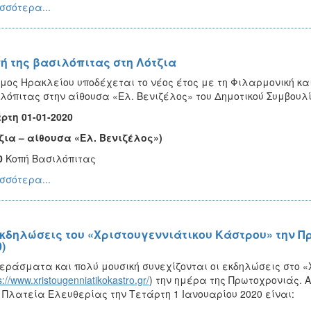
σσότερα...
ή της βασιλόπιτας στη Λότζια
μος Ηρακλείου υποδέχεται το νέος έτος με τη Φιλαρμονική κα
λόπιτας στην αίθουσα «Ελ. Βενιζέλος» του Δημοτικού Συμβουλί
ρτη 01-01-2020
ζια – αίθουσα «Ελ. Βενιζέλος»)
0
Κοπή Βασιλόπιτας
σσότερα...
εκδηλώσεις του «Χριστουγεννιάτικου Κάστρου» την Π
)
εράσματα και πολύ μουσική συνεχίζονται οι εκδηλώσεις στο «
s://www.xristougenniatikokastro.gr/
) την ημέρα της Πρωτοχρονιάς.
 Πλατεία Ελευθερίας την Τετάρτη 1 Ιανουαρίου 2020 είναι: