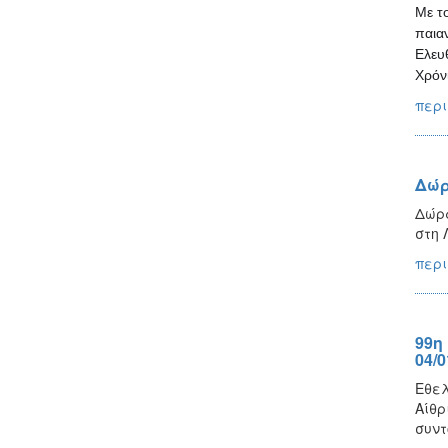
Με τ
παιαν
Ελευ
Χρόν
περι
Δώρ
Δώρα
στη 
περι
99η
04/0
Εθελ
Αίθρ
συντ