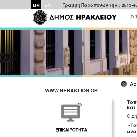
GR
EN
Γραμμή Παραπόνων τηλ : 2813-4
Ο 
Αρ
WWW.HERAKLION.GR
Τοπ
και
Ο Δή
«Το
ΕΠΙΚΑΙΡΟΤΗΤΑ
ανα