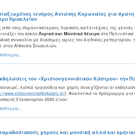
αταξιωμένος τενόρος Αντώνης Κορωναίος για πρώτη 
τρο Ηρακλείου
 από τους σημαντικότερους λυρικούς καλλιτέχνες της γενιάς 
ινιάζει τον κύκλο
Λυρικό και Μουσικό θέατρο
στο Πολιτιστικό
δική συναυλία με διάσημες άριες του διεθνούς ρεπερτορίου, 
0, στην Αίθουσα Συναυλιών.
σσότερα...
εκδηλώσεις του «Χριστουγεννιάτικου Κάστρου» την Π
ιουνεφέ, λαϊκά τραγούδια και χορύς συνεχίζονται οι εκδηλώσ
s://www.xristougenniatikokastro.gr/
). Αναλυτικά το πρόγραμμα για
σκευή 3 Ιανουαρίου 2020 είναι:
σσότερα...
παραδοσιακούς χορούς και μουσική αλλά και κρητικ