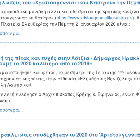
ηλώσεις του «Χριστουγεννιάτικου Κάστρου» την Πέμπτ
αραδοσιακή μουσική αλλά και εδέσματα της κρητικής κουζίνας
στουγεννιάτικο Κάστρο» (
https://www.xristougenniatikokastro.gr/
). 
 Πλατεία Ελευθερίας την Πέμπτη 2 Ιανουαρίου 2020 είναι:
σσότερα...
ή της πίτας και ευχές στην Λότζια - Δήμαρχος Ηρακ
ουμε το 2020 καλύτερο από το 2019»
ης
ματοποιήθηκε και φέτος, το μεσημέρι της Τετάρτης 1
Ιανουα
οχρονιάτικης πίτας, στην αίθουσα «Ελευθέριος Βενιζέλος» στ
λη Λαμπρινού.
τελετή ευλόγησε ο Αρχιεπίσκοπος Κρήτης κ. Ειρηναίος, ενώ η 
δίες.
σσότερα...
Ηρακλειώτες υποδέχθηκαν το 2020 στο 'Χριστουγεννιά