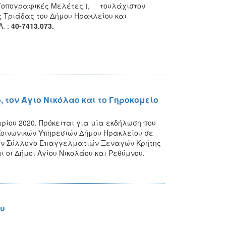
Τοπογραφικές Μελέτες ), τουλάχιστον
ς Τριάδας του Δήμου Ηρακλείου και
. :
40-7413.073.
, τον Άγιο Νικόλαο και το Γηροκομείο
ρίου 2020. Πρόκειται για μία εκδήλωση που
Κοινωνικών Υπηρεσιών Δήμου Ηρακλείου σε
τον Σύλλογο Επαγγελματιών Ξεναγών Κρήτης
ι οι Δήμοι Αγίου Νικολάου και Ρεθύμνου.
ου