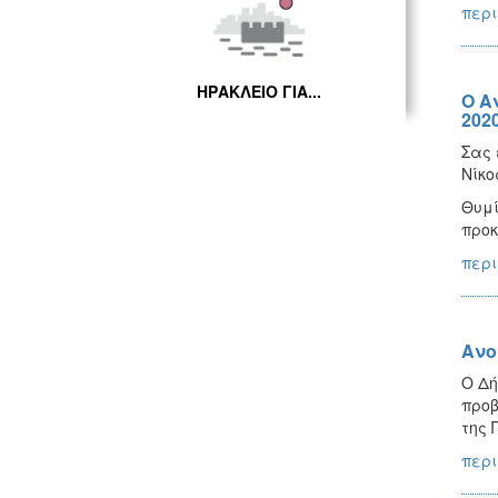
περι
ΗΡΑΚΛΕΙΟ ΓΙΑ...
Ο Α
202
Σας 
Νίκο
Θυμί
προκ
περι
Ανο
Ο Δή
προβ
της 
περι