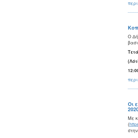
περι
Κοπ
Ο Δή
βασι
Τετά
(Λότ
12:0
περι
Οι 
2020
Με κ
(
http
στην