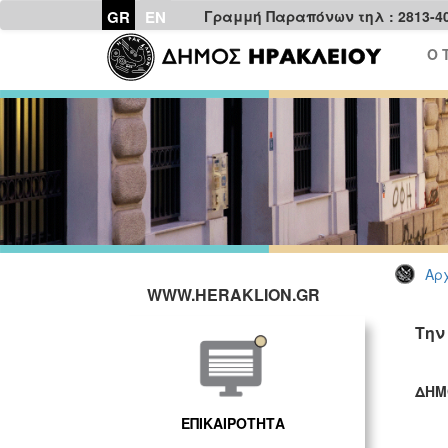
GR
EN
Γραμμή Παραπόνων τηλ : 2813-4
Ο 
Αρχ
WWW.HERAKLION.GR
Την
ΔΗΜ
ΓΡ
ΕΠΙΚΑΙΡΟΤΗΤΑ