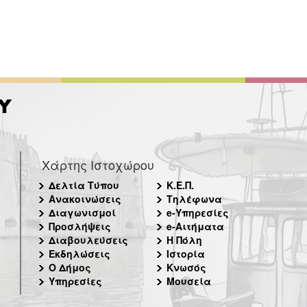
Χάρτης Ιστοχώρου
Δελτία Τύπου
Κ.Ε.Π.
Ανακοινώσεις
Τηλέφωνα
Διαγωνισμοί
e-Υπηρεσίες
Προσλήψεις
e-Αιτήματα
Διαβουλεύσεις
Η Πόλη
Εκδηλώσεις
Ιστορία
Ο Δήμος
Κνωσός
Υπηρεσίες
Μουσεία