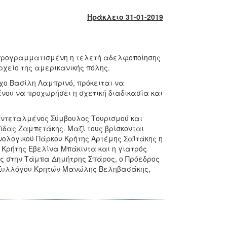
Ηράκλειο 31-01-2019
ι προγραμματισμένη η τελετή αδελφοποίησης
χείο της αμερικανικής πόλης.
ο Βασίλη Λαμπρινό, πρόκειται να
ου να προχωρήσει η σχετική διαδικασία και
 Εντεταλμένος Σύμβουλος Τουρισμού και
ωνίδας Ζαμπετάκης. Μαζί τους βρίσκονται
χνολογικού Πάρκου Κρήτης Αρτέμης Σαϊτάκης η
Κρήτης Εβελίνα Μπάκιντα και η γιατρός
ς στην Τάμπα Δημήτρης Σπάρος, ο Πρόεδρος
υ Συλλόγου Κρητών Μανώλης Βεληβασάκης,