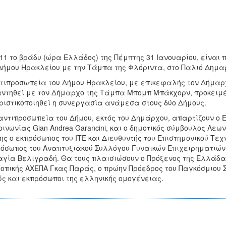
 11 το βράδυ (ώρα Ελλάδος) της Πέμπτης 31 Ιανουαρίου, είνα
Δήμου Ηρακλείου με την Τάμπα της Φλόριντα, στο Παλιό Δημαρ
τιπροσωπεία του Δήμου Ηρακλείου, με επικεφαλής τον Δήμαρχ
ντηθεί με τον Δήμαρχο της Τάμπα Μπομπ Μπάκχορν, προκειμέν
ριστικοποιηθεί η συνεργασία ανάμεσα στους δύο Δήμους.
αντιπροσωπεία του Δήμου, εκτός του Δημάρχου, απαρτίζουν ο
οινωνίας Gian Andrea Garancini, και ο δημοτικός σύμβουλος Λε
ης ο εκπρόσωπος του ΙΤΕ και Διευθυντής του Επιστημονικού Τε
όσωπος του Αναπτυξιακού Συλλόγου Γυναικών Επιχειρηματιών 
γία Βελιγραδή. Θα τους πλαισιώσουν ο Πρόξενος της Ελλάδα
τοπικής ΑΧΕΠΑ Γκας Παράς, ο πρώην Πρόεδρος του Παγκόσμιο
ς και εκπρόσωποι της ελληνικής ομογένειας.