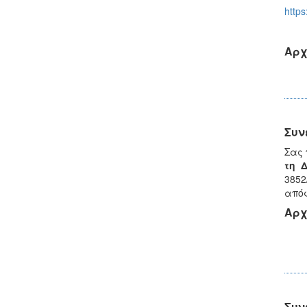
https
Αρχ
Συν
Σας 
τη 
3852
απόφ
Αρχ
Συν