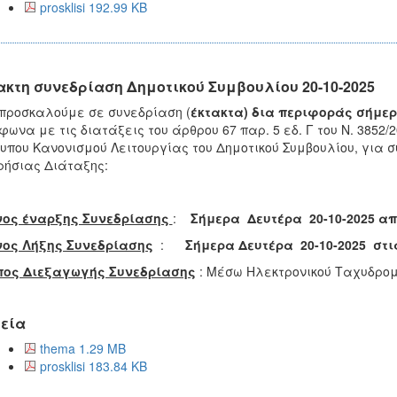
prosklisi 192.99 KB
ακτη συνεδρίαση Δημοτικού Συμβουλίου 20-10-2025
 προσκαλούμε σε
συνεδρίαση (
έκτακτα)
δια περιφοράς σή
ωνα με τις διατάξεις του άρθρου 67 παρ. 5 εδ. Γ του Ν. 3852/2
υπου Κανονισμού Λειτουργίας του Δημοτικού Συμβουλίου, για 
ήσιας Διάταξης:
νος έναρξης Συνεδρίασης
:
Σήμερα
Δευτέρα 20-10-2025
απ
νος Λήξης Συνεδρίασης
:
Σήμερα Δευτέρα 20-10-2025 στ
πος Διεξαγωγής Συνεδρίασης
: Μέσω Ηλεκτρονικού Ταχυδρομ
εία
thema 1.29 MB
prosklisi 183.84 KB