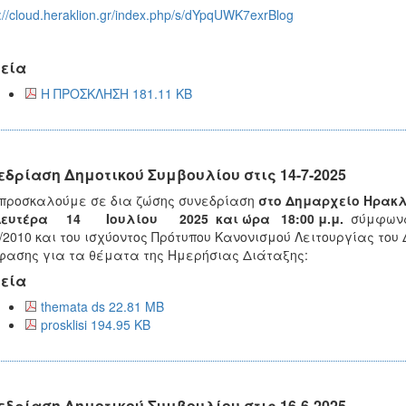
://cloud.heraklion.gr/index.php/s/dYpqUWK7exrBlog
εία
Η ΠΡΟΣΚΛΗΣΗ 181.11 KB
εδρίαση Δημοτικού Συμβουλίου στις 14-7-2025
προσκαλούμε σε δια ζώσης συνεδρίαση
στο Δημαρχείο Ηρακλ
Δευτέρα 14 Ιουλίου
202
5
και ώρα
18
:
00 μ.μ.
σύμφωνα 
/2010 και του ισχύοντος Πρότυπου Κανονισμού Λειτουργίας του 
ασης για τα θέματα της Ημερήσιας Διάταξης:
εία
themata ds 22.81 MB
prosklisi 194.95 KB
εδρίαση Δημοτικού Συμβουλίου στις 16-6-2025