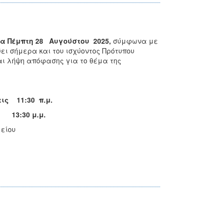
ρα Πέμπτη 28
A
υγούστου
202
5,
σύμφωνα με
χύει σήμερα και του ισχύοντος Πρότυπου
και λήψη απόφασης για το θέμα της
τις 11:30 π.μ.
 13:30 μ.μ.
είου