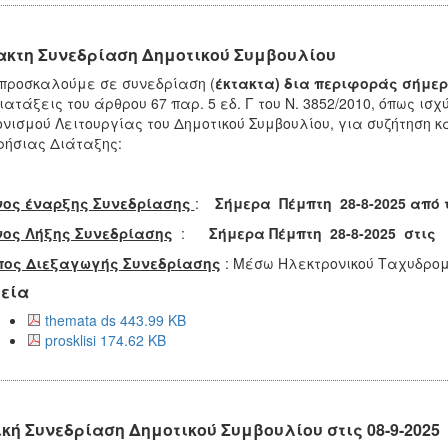
ακτη Συνεδρίαση Δημοτικού Συμβουλίου
 προσκαλούμε σε
συνεδρίαση (
έκτακτα)
δια περιφοράς σήμε
διατάξεις του άρθρου 67 παρ. 5 εδ. Γ του Ν. 3852/2010, όπως ισ
νισμού Λειτουργίας του Δημοτικού Συμβουλίου, για συζήτηση 
ήσιας Διάταξης:
νος έναρξης Συνεδρίασης
:
Σήμερα
Πέμπτη 28-8-2025
από 
νος Λήξης Συνεδρίασης
:
Σήμερα Πέμπτη 28-8-2025 στις
πος Διεξαγωγής Συνεδρίασης
: Μέσω Ηλεκτρονικού Ταχυδρομ
εία
themata ds 443.99 KB
prosklisi 174.62 KB
ική Συνεδρίαση Δημοτικού Συμβουλίου στις 08-9-2025