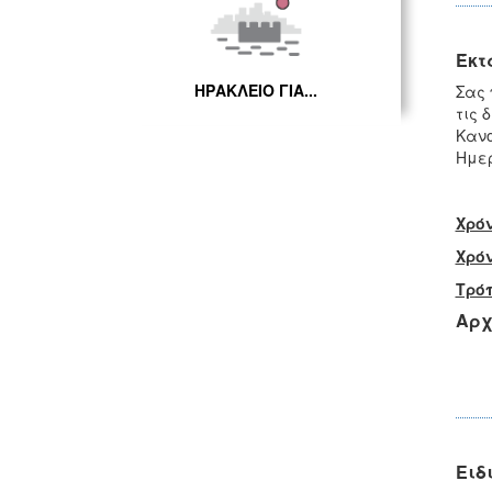
Έκτ
ΗΡΑΚΛΕΙΟ ΓΙΑ...
Σας
τις 
Κανο
Ημερ
Χρό
Χρό
Τρό
Αρχ
Ειδ