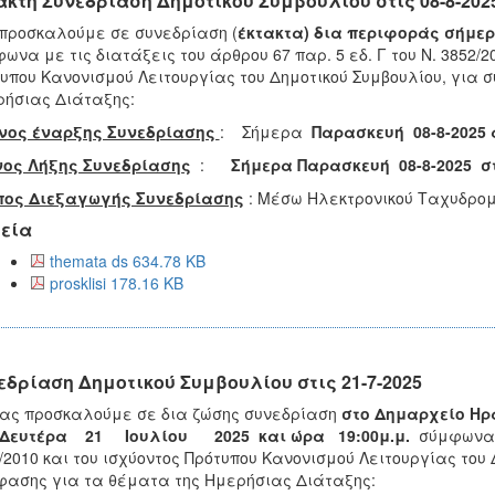
ακτη Συνεδρίαση Δημοτικού Συμβουλίου στις 08-8-202
 προσκαλούμε σε
συνεδρίαση (
έκτακτα)
δια περιφοράς σή
ωνα με τις διατάξεις του άρθρου 67 παρ. 5 εδ. Γ του Ν. 3852/2
υπου Κανονισμού Λειτουργίας του Δημοτικού Συμβουλίου, για 
ήσιας Διάταξης:
νος έναρξης Συνεδρίασης
: Σήμερα
Παρασκευή 08-8-2025
νος Λήξης Συνεδρίασης
:
Σήμερα Παρασκευή 08-8-2025 στ
πος Διεξαγωγής Συνεδρίασης
: Μέσω Ηλεκτρονικού Ταχυδρομ
εία
themata ds 634.78 KB
prosklisi 178.16 KB
εδρίαση Δημοτικού Συμβουλίου στις 21-7-2025
 προσκαλούμε σε δια ζώσης συνεδρίαση
στο Δημαρχείο Ηρ
Δευτέρα 21 Ιουλίου
202
5
και ώρα
19
:
00μ.μ.
σύμφωνα μ
/2010 και του ισχύοντος Πρότυπου Κανονισμού Λειτουργίας του 
ασης για τα θέματα της Ημερήσιας Διάταξης: