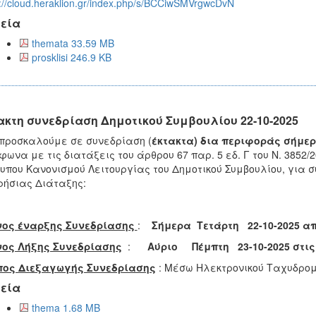
s://cloud.heraklion.gr/index.php/s/BCCiwSMVrgwcDvN
εία
themata 33.59 MB
prosklisi 246.9 KB
ακτη συνεδρίαση Δημοτικού Συμβουλίου 22-10-2025
 προσκαλούμε σε
συνεδρίαση (
έκτακτα)
δια περιφοράς σή
ωνα με τις διατάξεις του άρθρου 67 παρ. 5 εδ. Γ του Ν. 3852/2
υπου Κανονισμού Λειτουργίας του Δημοτικού Συμβουλίου, για 
ήσιας Διάταξης:
νος έναρξης Συνεδρίασης
:
Σήμερα
Τετάρτη 22-10-2025
απ
νος Λήξης Συνεδρίασης
:
Αύριο Πέμπτη 23-10-2025 στι
πος Διεξαγωγής Συνεδρίασης
: Μέσω Ηλεκτρονικού Ταχυδρομ
εία
thema 1.68 MB