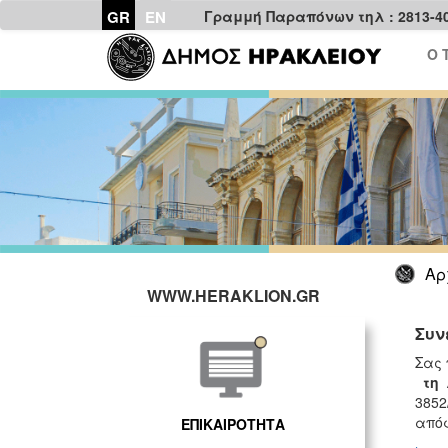
GR
EN
Γραμμή Παραπόνων τηλ : 2813-4
Ο 
Αρ
WWW.HERAKLION.GR
Συν
Σας 
τη 
3852
απόφ
ΕΠΙΚΑΙΡΟΤΗΤΑ