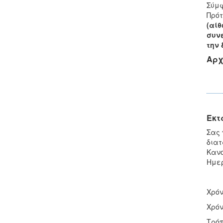
Σύμφ
Πρότ
(αί
συν
την 
Αρχ
Έκτ
Σας 
διατ
Κανο
Ημερ
Χρόν
Χρόν
Τρόπ