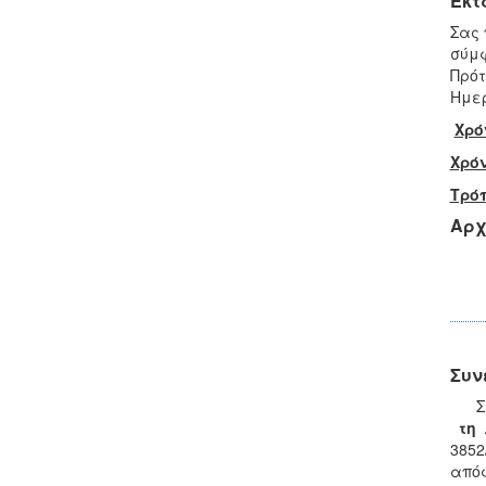
Έκτ
Σας
σύμφ
Πρότ
Ημερ
Χρό
Χρό
Τρό
Αρχ
Συν
Σας
τη 
3852
απόφ