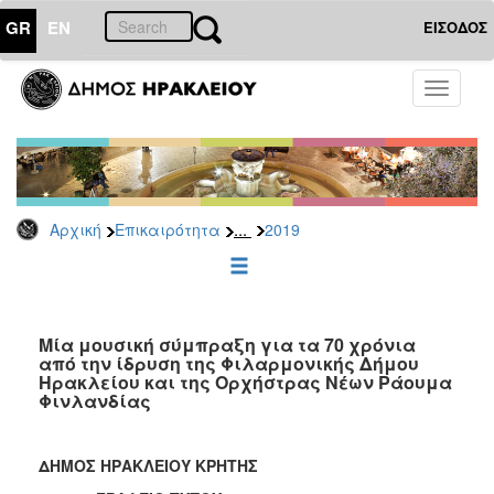
GR
EN
ΕΙΣΟΔΟΣ
ΕΠΙΚΑΙΡΟΤΗΤΑ
Toggle
navigati
Δελτία
Τύπου
Αρχείο
2026
...
Αρχική
Επικαιρότητα
2019
2025
2024
2023
2022
Μία μουσική σύμπραξη για τα 70 χρόνια
από την ίδρυση της Φιλαρμονικής Δήμου
2021
Ηρακλείου και της Ορχήστρας Νέων Ράουμα
Φινλανδίας
2020
2019
ΔΗΜΟΣ ΗΡΑΚΛΕΙΟΥ ΚΡΗΤΗΣ
2018