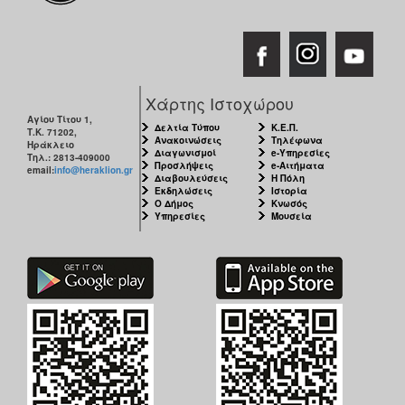
Χάρτης Ιστοχώρου
Αγίου Τίτου 1,
Δελτία Τύπου
Κ.Ε.Π.
Τ.Κ. 71202,
Ανακοινώσεις
Τηλέφωνα
Ηράκλειο
Διαγωνισμοί
e-Υπηρεσίες
Τηλ.: 2813-409000
Προσλήψεις
e-Αιτήματα
email:
info@heraklion.gr
Διαβουλεύσεις
Η Πόλη
Εκδηλώσεις
Ιστορία
Ο Δήμος
Κνωσός
Υπηρεσίες
Μουσεία