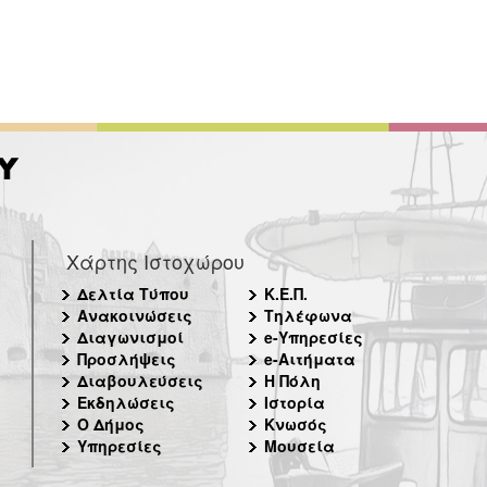
Χάρτης Ιστοχώρου
Δελτία Τύπου
Κ.Ε.Π.
Ανακοινώσεις
Τηλέφωνα
Διαγωνισμοί
e-Υπηρεσίες
Προσλήψεις
e-Αιτήματα
Διαβουλεύσεις
Η Πόλη
Εκδηλώσεις
Ιστορία
Ο Δήμος
Κνωσός
Υπηρεσίες
Μουσεία