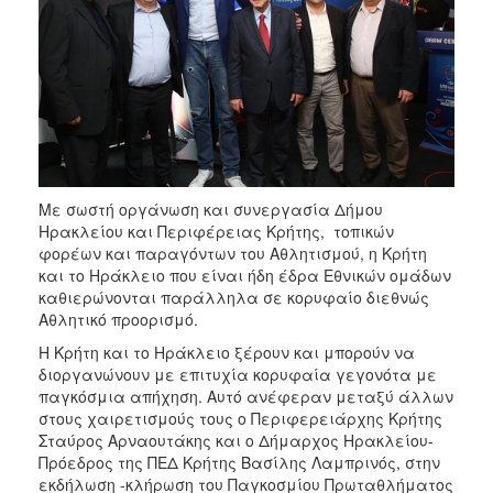
2017
2016
2015
2013
2012
2011
Με σωστή οργάνωση και συνεργασία Δήμου
2010
Ηρακλείου και Περιφέρειας Κρήτης, τοπικών
2006
φορέων και παραγόντων του Αθλητισμού, η Κρήτη
και το Ηράκλειο που είναι ήδη έδρα Εθνικών ομάδων
καθιερώνονται παράλληλα σε κορυφαίο διεθνώς
Αθλητικό προορισμό.
Η Κρήτη και το Ηράκλειο ξέρουν και μπορούν να
ΔΗΜΟΤΗΣ
διοργανώνουν με επιτυχία κορυφαία γεγονότα με
παγκόσμια απήχηση. Αυτό ανέφεραν μεταξύ άλλων
ΕΠΙΣΚΕΠΤΗΣ
στους χαιρετισμούς τους ο Περιφερειάρχης Κρήτης
Σταύρος Αρναουτάκης και ο Δήμαρχος Ηρακλείου-
ΗΡΑΚΛΕΙΟ
Πρόεδρος της ΠΕΔ Κρήτης Βασίλης Λαμπρινός, στην
ΓΙΑ...
εκδήλωση -κλήρωση του Παγκοσμίου Πρωταθλήματος