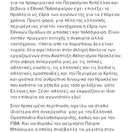
για τα προκριματικά του Παγκοσμίου Κυπέλλου και
βέβαια η Εθνική Ποδοσφαίρου έχει επιλέξει το
Ηράκλειο ως έδρα των αγώνων της για τα επόμενα
χρόνια. Πρώτη φορά, μια πόλη της ελληνικής
περιφέρειας γίνεται ταυτόχρονα η έδρα των
Εθνικών Ομάδων σε μπάσκετ και ποδόσφαιρο. Είναι
λοιπόν πράγματι ευτυχής η συγκυρία αλλά
ταυτόχρονα, τίποτα από τα παραπάνω δεν είναι
τυχαίο: όλα οφείλονται στην σκληρή δουλειά των
εργαζομένων στην Ανάπτυξη Αθλητισμού Ηρακλείου,
στην άψογη συνεργασία μας με τις τοπικές
αθλητικές ενώσεις, τις ελληνικές και τις διεθνείς
αθλητικές ομοσπονδίες και την Περιφέρεια Κρήτης
και φυσικά στο ανθρώπινο δυναμικό του Ηρακλείου
που καθιστά τα γήπεδά μας τόσο φιλόξενα, ώστε
Έλληνες και Ξένοι αθλητές να εκφράζουν οι ίδιοι
την επιθυμία να αγωνιστούν εδώ!
Στην προκειμένη περίπτωση, οφείλω να σταθώ
ιδιαίτερα στη συνεργασία μας με την Ελληνική
Ομοσπονδία Καλαθοσφαίρισης, καθώς και με την
FIBA. Και να θυμηθώ τον αείμνηστο Πάτρικ
Μπάουμαν, ο οποίος συνέβαλλε τα μέγιστα στην