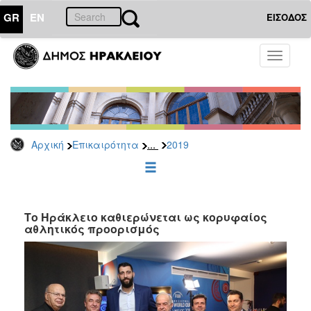
GR
EN
ΕΙΣΟΔΟΣ
ΕΠΙΚΑΙΡΟΤΗΤΑ
Toggle
navigati
Δελτία
Τύπου
Αρχείο
2026
...
Αρχική
Επικαιρότητα
2019
2025
2024
2023
2022
Το Ηράκλειο καθιερώνεται ως κορυφαίος
αθλητικός προορισμός
2021
2020
2019
2018