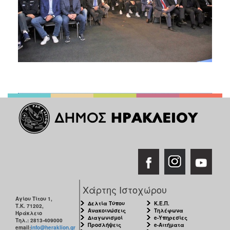
Χάρτης Ιστοχώρου
Αγίου Τίτου 1,
Δελτία Τύπου
Κ.Ε.Π.
Τ.Κ. 71202,
Ανακοινώσεις
Τηλέφωνα
Ηράκλειο
Διαγωνισμοί
e-Υπηρεσίες
Τηλ.: 2813-409000
Προσλήψεις
e-Αιτήματα
email:
info@heraklion.gr