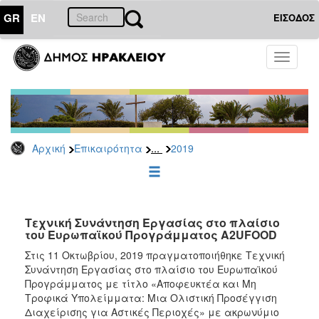
GR
EN
ΕΙΣΟΔΟΣ
ΕΠΙΚΑΙΡΟΤΗΤΑ
Toggle
navigati
Δελτία
Τύπου
Αρχείο
2026
...
Αρχική
Επικαιρότητα
2019
2025
2024
2023
2022
Τεχνική Συνάντηση Εργασίας στο πλαίσιο
του Ευρωπαϊκού Προγράμματος A2UFOOD
2021
Στις 11 Οκτωβρίου, 2019 πραγματοποιήθηκε Τεχνική
2020
Συνάντηση Εργασίας στο πλαίσιο του Ευρωπαϊκού
Προγράμματος με τίτλο «Αποφευκτέα και Μη
2019
Τροφικά Υπολείμματα: Μια Ολιστική Προσέγγιση
2018
Διαχείρισης για Αστικές Περιοχές» με ακρωνύμιο