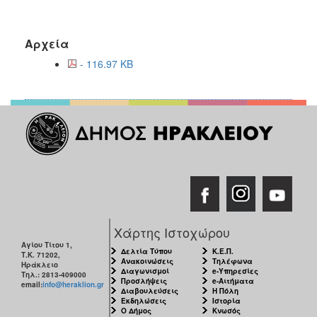
Αρχεία
- 116.97 KB
Χάρτης Ιστοχώρου
Αγίου Τίτου 1,
Δελτία Τύπου
Κ.Ε.Π.
Τ.Κ. 71202,
Ανακοινώσεις
Τηλέφωνα
Ηράκλειο
Διαγωνισμοί
e-Υπηρεσίες
Τηλ.: 2813-409000
Προσλήψεις
e-Αιτήματα
email:
info@heraklion.gr
Διαβουλεύσεις
Η Πόλη
Εκδηλώσεις
Ιστορία
Ο Δήμος
Κνωσός