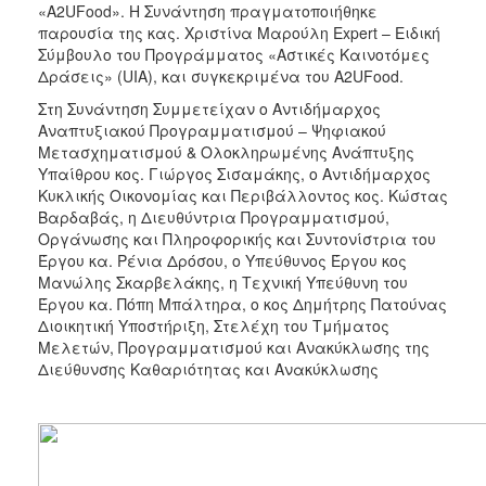
«A2UFood». Η Συνάντηση πραγματοποιήθηκε
2017
παρουσία της κας. Χριστίνα Μαρούλη Expert – Ειδική
2016
Σύμβουλο του Προγράμματος «Αστικές Καινοτόμες
Δράσεις» (UIA), και συγκεκριμένα του Α2UFood.
2015
Στη Συνάντηση Συμμετείχαν ο Αντιδήμαρχος
2013
Αναπτυξιακού Προγραμματισμού – Ψηφιακού
2012
Μετασχηματισμού & Ολοκληρωμένης Ανάπτυξης
Υπαίθρου κος. Γιώργος Σισαμάκης, ο Αντιδήμαρχος
2011
Κυκλικής Οικονομίας και Περιβάλλοντος κος. Κώστας
2010
Βαρδαβάς, η Διευθύντρια Προγραμματισμού,
Οργάνωσης και Πληροφορικής και Συντονίστρια του
2006
Έργου κα. Ρένια Δρόσου, ο Υπεύθυνος Έργου κος
Μανώλης Σκαρβελάκης, η Τεχνική Υπεύθυνη του
Έργου κα. Πόπη Μπάλτηρα, ο κος Δημήτρης Πατούνας
Διοικητική Υποστήριξη, Στελέχη του Τμήματος
Μελετών, Προγραμματισμού και Ανακύκλωσης της
ΔΗΜΟΤΗΣ
Διεύθυνσης Καθαριότητας και Ανακύκλωσης
ΕΠΙΣΚΕΠΤΗΣ
ΗΡΑΚΛΕΙΟ
ΓΙΑ...