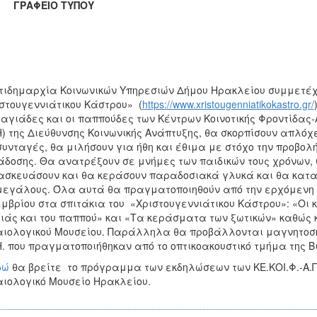
ΑΦΕΙΟ ΤΥΠΟΥ
τιδημαρχία Κοινωνικών Υπηρεσιών Δήμου Ηρακλείου συμμετέχε
στουγεννιάτικου Κάστρου» (
https://www.xristougenniatikokastro.gr/
ιαγιάδες και οι παππούδες των Κέντρων Κοινοτικής Φροντίδας-
Η) της Διεύθυνσης Κοινωνικής Ανάπτυξης, θα σκορπίσουν απλόχ
συνταγές, θα μιλήσουν για ήθη και έθιμα με στόχο την προβολή
δοσης. Θα ανατρέξουν σε μνήμες των παιδικών τους χρόνων,
σκευάσουν και θα κεράσουν παραδοσιακά γλυκά και θα κατασ
μεγάλους. Όλα αυτά θα πραγματοποιηθούν από την ερχόμενη Τρ
μβρίου στα σπιτάκια του «Χριστουγεννιάτικου Κάστρου»: «Οι κ
ιάς και του παππού» και «Τα κεράσματα των ξωτικών» καθώς κ
ιολογικού Μουσείου. Παράλληλα θα προβάλλονται μαγνητοσκ
Η. που πραγματοποιήθηκαν από το οπτικοακουστικό τμήμα της Β
δώ
θα βρείτε το πρόγραμμα των εκδηλώσεων των ΚΕ.ΚΟΙ.Φ.-Α.Π.
ιολογικό Μουσείο Ηρακλείου.