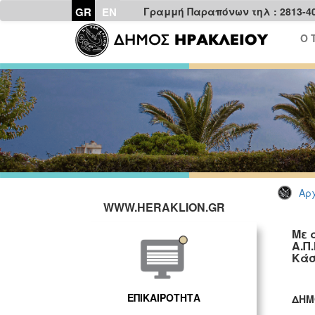
GR
EN
Γραμμή Παραπόνων τηλ : 2813-4
Ο 
Αρχ
WWW.HERAKLION.GR
Με 
Α.Π
Κάσ
ΕΠΙΚΑΙΡΟΤΗΤΑ
ΔΗΜ