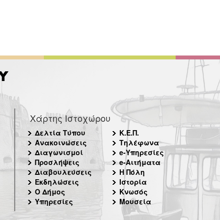
Χάρτης Ιστοχώρου
Δελτία Τύπου
Κ.Ε.Π.
Ανακοινώσεις
Τηλέφωνα
Διαγωνισμοί
e-Υπηρεσίες
Προσλήψεις
e-Αιτήματα
Διαβουλεύσεις
Η Πόλη
Εκδηλώσεις
Ιστορία
Ο Δήμος
Κνωσός
Υπηρεσίες
Μουσεία