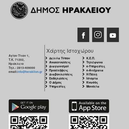
Χάρτης Ιστοχώρου
Αγίου Τίτου 1,
Δελτία Τύπου
Κ.Ε.Π.
Τ.Κ. 71202,
Ανακοινώσεις
Τηλέφωνα
Ηράκλειο
Διαγωνισμοί
e-Υπηρεσίες
Τηλ.: 2813-409000
Προσλήψεις
e-Αιτήματα
email:
info@heraklion.gr
Διαβουλεύσεις
Η Πόλη
Εκδηλώσεις
Ιστορία
Ο Δήμος
Κνωσός
Υπηρεσίες
Μουσεία