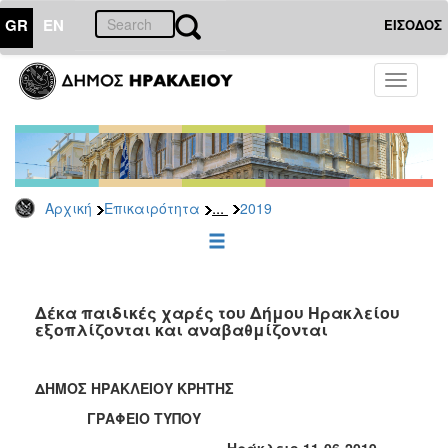
GR
EN
ΕΙΣΟΔΟΣ
ΕΠΙΚΑΙΡΟΤΗΤΑ
Toggle
navigati
Δελτία
Τύπου
Αρχείο
2026
...
Αρχική
Επικαιρότητα
2019
2025
2024
2023
2022
Δέκα παιδικές χαρές του Δήμου Ηρακλείου
εξοπλίζονται και αναβαθμίζονται
2021
2020
ΔΗΜΟΣ ΗΡΑΚΛΕΙΟΥ ΚΡΗΤΗΣ
2019
ΓΡΑΦΕΙΟ ΤΥΠΟΥ
2018
Ηράκλειο 11-06-2019