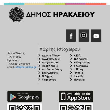
Χάρτης Ιστοχώρου
Αγίου Τίτου 1,
Δελτία Τύπου
Κ.Ε.Π.
Τ.Κ. 71202,
Ανακοινώσεις
Τηλέφωνα
Ηράκλειο
Διαγωνισμοί
e-Υπηρεσίες
Τηλ.: 2813-409000
Προσλήψεις
e-Αιτήματα
email:
info@heraklion.gr
Διαβουλεύσεις
Η Πόλη
Εκδηλώσεις
Ιστορία
Ο Δήμος
Κνωσός
Υπηρεσίες
Μουσεία