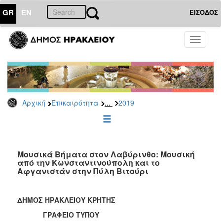
GR
EN
ΕΙΣΟΔΟΣ
ΕΠΙΚΑΙΡΟΤΗΤΑ
Toggle
navigati
Δελτία
Τύπου
Αρχείο
2026
...
Αρχική
Επικαιρότητα
2019
2025
2024
2023
2022
Μουσικά Βήματα στον Λαβύρινθο: Μουσική
από την Κωνσταντινούπολη και το
2021
Αφγανιστάν στην Πύλη Βιτούρι
2020
2019
ΔΗΜΟΣ ΗΡΑΚΛΕΙΟΥ ΚΡΗΤΗΣ
2018
ΓΡΑΦΕΙΟ ΤΥΠΟΥ