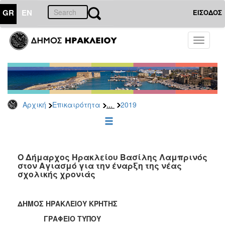
GR
EN
ΕΙΣΟΔΟΣ
ΕΠΙΚΑΙΡΟΤΗΤΑ
Toggle
navigati
Δελτία
Τύπου
Αρχείο
2026
...
Αρχική
Επικαιρότητα
2019
2025
2024
2023
2022
Ο Δήμαρχος Ηρακλείου Βασίλης Λαμπρινός
στον Αγιασμό για την έναρξη της νέας
2021
σχολικής χρονιάς
2020
2019
ΔΗΜΟΣ ΗΡΑΚΛΕΙΟΥ ΚΡΗΤΗΣ
2018
ΓΡΑΦΕΙΟ ΤΥΠΟΥ