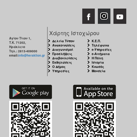
Χάρτης Ιστοχώρου
Αγίου Τίτου 1,
Δελτία Τύπου
Κ.Ε.Π.
Τ.Κ. 71202,
Ανακοινώσεις
Τηλέφωνα
Ηράκλειο
Διαγωνισμοί
e-Υπηρεσίες
Τηλ.: 2813-409000
Προσλήψεις
e-Αιτήματα
email:
info@heraklion.gr
Διαβουλεύσεις
Η Πόλη
Εκδηλώσεις
Ιστορία
Ο Δήμος
Κνωσός
Υπηρεσίες
Μουσεία