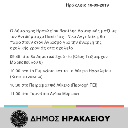
2017
Ηράκλειο 10-09-2019
2016
2015
2013
O Δήμαρχος Ηρακλείου Βασίλης Λαμπρινός μαζί με
τον Αντιδήμαρχο Παιδείας Νίκο Αγγελάκη, θα
2012
παραστούν στον Αγιασμό για την έναρξη της
2011
σχολικής χρονιάς στα σχολεία:
2010
09:45 στο 8ο Δημοτικό Σχολείο (Οδός Ταξιάρχου
Μαρκοπούλου 8)
2006
10:00 στο 1ο Γυμνάσιο και το 1ο Λύκειο Ηρακλείου
(Καπετανάκειο)
10:30 στο Πειραματικό Λύκειο (Περιοχή ΤΕΙ)
ΔΗΜΟΤΗΣ
11:00 στο Γυμνάσιο Αγίου Μύρωνα
ΕΠΙΣΚΕΠΤΗΣ
ΗΡΑΚΛΕΙΟ
ΓΙΑ...