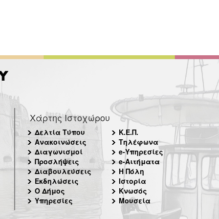
Χάρτης Ιστοχώρου
Δελτία Τύπου
Κ.Ε.Π.
Ανακοινώσεις
Τηλέφωνα
Διαγωνισμοί
e-Υπηρεσίες
Προσλήψεις
e-Αιτήματα
Διαβουλεύσεις
Η Πόλη
Εκδηλώσεις
Ιστορία
Ο Δήμος
Κνωσός
Υπηρεσίες
Μουσεία