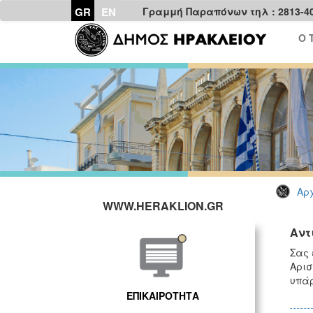
GR
EN
Γραμμή Παραπόνων τηλ : 2813-4
Ο 
Αρχ
WWW.HERAKLION.GR
Αντ
Σας 
Αρισ
υπάρ
ΕΠΙΚΑΙΡΟΤΗΤΑ