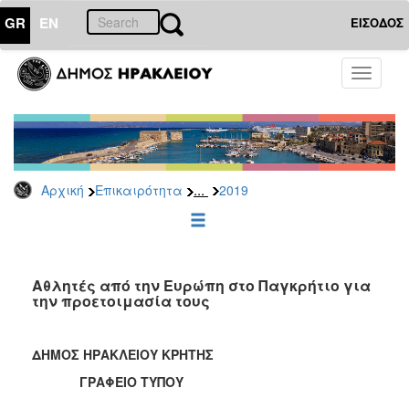
GR
EN
ΕΙΣΟΔΟΣ
ΕΠΙΚΑΙΡΟΤΗΤΑ
Toggle
navigati
Δελτία
Τύπου
Αρχείο
2026
...
Αρχική
Επικαιρότητα
2019
2025
2024
2023
2022
Αθλητές από την Ευρώπη στο Παγκρήτιο για
την προετοιμασία τους
2021
2020
ΔΗΜΟΣ ΗΡΑΚΛΕΙΟΥ ΚΡΗΤΗΣ
2019
ΓΡΑΦΕΙΟ ΤΥΠΟΥ
2018