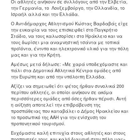
Οι αθλητές ανήκουν σε συλλόγους από την Ελβετία,
την Γερμανία, το Λουξεμβούργο, την Ολλανδία, το
Ισραήλ αλλά και την Ελλάδα.
Ο Αντιδήμαρχος Αθλητισμού Κώστας Βαρδαβάς είχε
την ευκαιρία να τους επισκεφθεί στο Παγκρήτιο
Στάδιο, να τους καλωσορίσει στο Ηράκλειο και να
τους δωρίσει μια αναμνηστική τσάντα με τοπικά
προϊόντα, έντυπο και ηλεκτρονικό υλικό για την πόλη
μας και για την Κρήτη.
Αμέσως μετά δήλωσε: «Με χαρά υποδεχόμαστε και
πάλι στα Δημοτικά Αθλητικά Κέντρα ομάδες από
την Ευρώπη και από την υπόλοιπη Ελλάδα.
Αξίζει να σημειωθεί ότι φέτος ήρθαν συνολικά 200
περίπου αθλητές, οι οποίοι ανήκουν σε ακόμα
περισσότερες ομάδες από όσες ήρθαν πέρυσι. Αυτή
η αύξηση αποτελεί την επιβράβευση της
προσπάθειας που καταβάλει ο Δήμος Ηρακλείου και
το προσωπικό της ΑΑΗ για την ενίσχυση του
προπονητικού τουρισμού.
Ευχόμαστε καλή επιτυχία στους αθλητές και στους
προπονητές τους και καλή διαμονή στην πόλη μας».