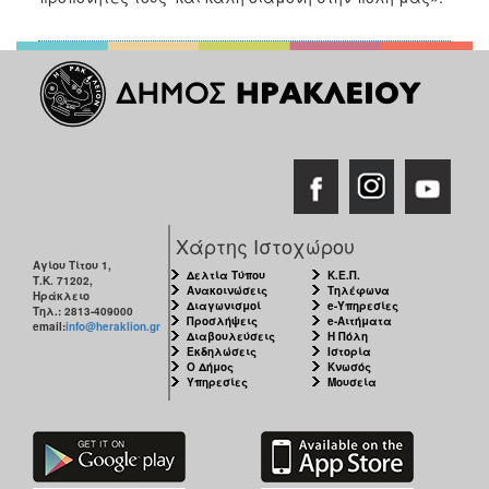
Χάρτης Ιστοχώρου
Αγίου Τίτου 1,
Δελτία Τύπου
Κ.Ε.Π.
Τ.Κ. 71202,
Ανακοινώσεις
Τηλέφωνα
Ηράκλειο
Διαγωνισμοί
e-Υπηρεσίες
Τηλ.: 2813-409000
Προσλήψεις
e-Αιτήματα
email:
info@heraklion.gr
Διαβουλεύσεις
Η Πόλη
Εκδηλώσεις
Ιστορία
Ο Δήμος
Κνωσός
Υπηρεσίες
Μουσεία