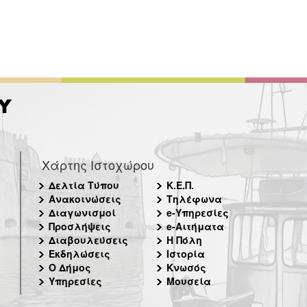
Χάρτης Ιστοχώρου
Δελτία Τύπου
Κ.Ε.Π.
Ανακοινώσεις
Τηλέφωνα
Διαγωνισμοί
e-Υπηρεσίες
Προσλήψεις
e-Αιτήματα
Διαβουλεύσεις
Η Πόλη
Εκδηλώσεις
Ιστορία
Ο Δήμος
Κνωσός
Υπηρεσίες
Μουσεία