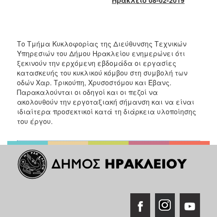
2017
2016
2015
Το Τμήμα Κυκλοφορίας της Διεύθυνσης Τεχνικών
2013
Υπηρεσιών του Δήμου Ηρακλείου ενημερώνει ότι
ξεκινούν την ερχόμενη εβδομάδα οι εργασίες
2012
κατασκευής του κυκλικού κόμβου στη συμβολή των
2011
οδών Χαρ. Τρικούπη, Χρυσοστόμου και Έβανς.
Παρακαλούνται οι οδηγοί και οι πεζοί να
2010
ακολουθούν την εργοταξιακή σήμανση και να είναι
2006
ιδιαίτερα προσεκτικοί κατά τη διάρκεια υλοποίησης
του έργου.
ΔΗΜΟΤΗΣ
ΕΠΙΣΚΕΠΤΗΣ
ΗΡΑΚΛΕΙΟ
ΓΙΑ...