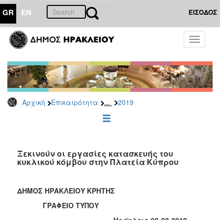
GR
EN
ΕΙΣΟΔΟΣ
ΕΠΙΚΑΙΡΟΤΗΤΑ
Toggle
navigati
Δελτία
Τύπου
Αρχείο
2026
...
Αρχική
Επικαιρότητα
2019
2025
2024
2023
2022
Ξεκινούν οι εργασίες κατασκευής του
κυκλικού κόμβου στην Πλατεία Κύπρου
2021
2020
ΔΗΜΟΣ ΗΡΑΚΛΕΙΟΥ ΚΡΗΤΗΣ
2019
ΓΡΑΦΕΙΟ ΤΥΠΟΥ
2018
Ηράκλειο 08-02-2019