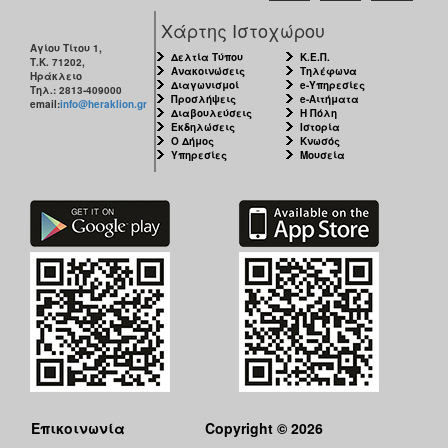
Χάρτης Ιστοχώρου
Αγίου Τίτου 1,
Δελτία Τύπου
Κ.Ε.Π.
Τ.Κ. 71202,
Ανακοινώσεις
Τηλέφωνα
Ηράκλειο
Διαγωνισμοί
e-Υπηρεσίες
Τηλ.: 2813-409000
Προσλήψεις
e-Αιτήματα
email:
info@heraklion.gr
Διαβουλεύσεις
Η Πόλη
Εκδηλώσεις
Ιστορία
Ο Δήμος
Κνωσός
Υπηρεσίες
Μουσεία
Επικοινωνία
Copyright © 2026