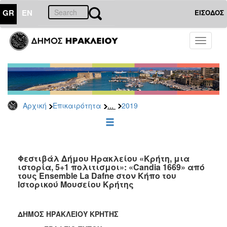
GR
EN
ΕΙΣΟΔΟΣ
ΕΠΙΚΑΙΡΟΤΗΤΑ
Toggle
navigati
Δελτία
Τύπου
Αρχείο
2026
...
Αρχική
Επικαιρότητα
2019
2025
2024
2023
2022
Φεστιβάλ Δήμου Ηρακλείου «Κρήτη, μια
ιστορία, 5+1 πολιτισμοι»: «Candia 1669» από
2021
τους Ensemble La Dafne στον Κήπο του
Ιστορικού Μουσείου Κρήτης
2020
2019
ΔΗΜΟΣ ΗΡΑΚΛΕΙΟΥ ΚΡΗΤΗΣ
2018