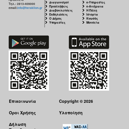
Διαγωνισμοί
e-Υπηρεσίες
Τηλ.: 2813-409000
Προσλήψεις
e-Αιτήματα
email:
info@heraklion.gr
Διαβουλεύσεις
Η Πόλη
Εκδηλώσεις
Ιστορία
Ο Δήμος
Κνωσός
Υπηρεσίες
Μουσεία
Επικοινωνία
Copyright © 2026
Όροι Χρήσης
Υλοποίηση
Δήλωση