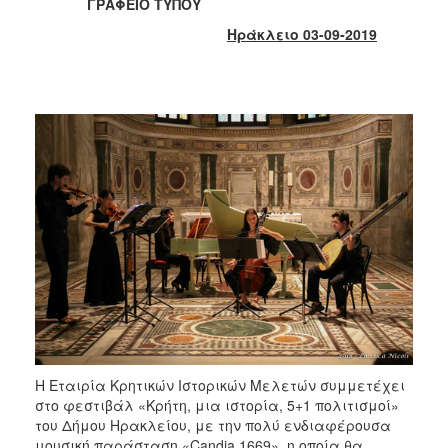
ΓΡΑΦΕΙΟ ΤΥΠΟΥ
2017
Ηράκλειο 03-09-2019
2016
2015
2013
2012
2011
2010
2006
ΔΗΜΟΤΗΣ
ΕΠΙΣΚΕΠΤΗΣ
Η Εταιρία Κρητικών Ιστορικών Μελετών συμμετέχει
στο φεστιβάλ «Κρήτη, μια ιστορία, 5+1 πολιτισμοί»
ΗΡΑΚΛΕΙΟ
ΓΙΑ...
του Δήμου Ηρακλείου, με την πολύ ενδιαφέρουσα
μουσική παράσταση «Candia 1669», η οποία θα