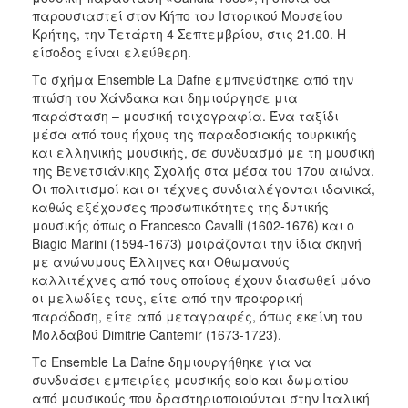
παρουσιαστεί στον Κήπο του Ιστορικού Μουσείου
Κρήτης, την Τετάρτη 4 Σεπτεμβρίου, στις 21.00. Η
είσοδος είναι ελεύθερη.
Το σχήμα Ensemble La Dafne εμπνεύστηκε από την
πτώση του Χάνδακα και δημιούργησε μια
παράσταση – μουσική τοιχογραφία. Ένα ταξίδι
μέσα από τους ήχους της παραδοσιακής τουρκικής
και ελληνικής μουσικής, σε συνδυασμό με τη μουσική
της Βενετσιάνικης Σχολής στα μέσα του 17ου αιώνα.
Οι πολιτισμοί και οι τέχνες συνδιαλέγονται ιδανικά,
καθώς εξέχουσες προσωπικότητες της δυτικής
μουσικής όπως ο Francesco Cavalli (1602-1676) και ο
Biagio Marini (1594-1673) μοιράζονται την ίδια σκηνή
με ανώνυμους Έλληνες και Οθωμανούς
καλλιτέχνες από τους οποίους έχουν διασωθεί μόνο
οι μελωδίες τους, είτε από την προφορική
παράδοση, είτε από μεταγραφές, όπως εκείνη του
Μολδαβού Dimitrie Cantemir (1673-1723).
Το Ensemble La Dafne δημιουργήθηκε για να
συνδυάσει εμπειρίες μουσικής solo και δωματίου
από μουσικούς που δραστηριοποιούνται στην Ιταλική