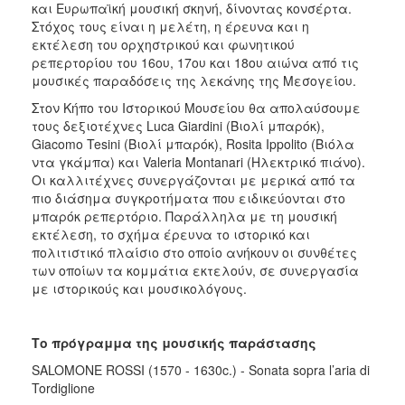
και Ευρωπαϊκή μουσική σκηνή, δίνοντας κονσέρτα.
Στόχος τους είναι η μελέτη, η έρευνα και η
εκτέλεση του ορχηστρικού και φωνητικού
ρεπερτορίου του 16ου, 17ου και 18ου αιώνα από τις
μουσικές παραδόσεις της λεκάνης της Μεσογείου.
Στον Κήπο του Ιστορικού Μουσείου θα απολαύσουμε
τους δεξιοτέχνες Luca Giardini (Βιολί μπαρόκ),
Giacomo Tesini (Βιολί μπαρόκ), Rosita Ippolito (Βιόλα
ντα γκάμπα) και Valeria Montanari (Ηλεκτρικό πιάνο).
Οι καλλιτέχνες συνεργάζονται με μερικά από τα
πιο διάσημα συγκροτήματα που ειδικεύονται στο
μπαρόκ ρεπερτόριο. Παράλληλα με τη μουσική
εκτέλεση, το σχήμα έρευνα το ιστορικό και
πολιτιστικό πλαίσιο στο οποίο ανήκουν οι συνθέτες
των οποίων τα κομμάτια εκτελούν, σε συνεργασία
με ιστορικούς και μουσικολόγους.
Το πρόγραμμα της μουσικής παράστασης
SALOMONE ROSSI (1570 - 1630c.) - Sonata sopra l’aria di
Tordiglione