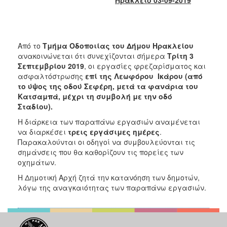
2017
2016
2015
Από το
Τμήμα Οδοποιίας του Δήμου Ηρακλείου
2013
ανακοινώνεται ότι συνεχίζονται σήμερα
Τρίτη 3
Σεπτεμβρίου 2019
, οι εργασίες φρεζαρίσματος και
2012
ασφαλτόστρωσης
επί της Λεωφόρου Ικάρου (από
2011
το ύψος της οδού Σεφέρη, μετά τα φανάρια του
Κατσαμπά, μέχρι τη συμβολή με την οδό
2010
Σταδίου).
2006
Η διάρκεια των παραπάνω εργασιών αναμένεται
να διαρκέσει
τρεις εργάσιμες ημέρες
.
Παρακαλούνται οι οδηγοί να συμβουλεύονται τις
σημάνσεις που θα καθορίζουν τις πορείες των
οχημάτων.
ΔΗΜΟΤΗΣ
Η Δημοτική Αρχή ζητά την κατανόηση των δημοτών,
ΕΠΙΣΚΕΠΤΗΣ
λόγω της αναγκαιότητας των παραπάνω εργασιών.
ΗΡΑΚΛΕΙΟ
ΓΙΑ...