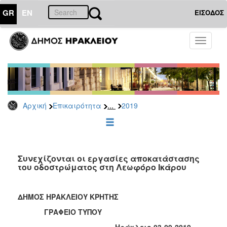
GR
EN
ΕΙΣΟΔΟΣ
ΕΠΙΚΑΙΡΟΤΗΤΑ
Toggle
navigati
Δελτία
Τύπου
Αρχείο
2026
...
Αρχική
Επικαιρότητα
2019
2025
2024
2023
2022
Συνεχίζονται οι εργασίες αποκατάστασης
του οδοστρώματος στη Λεωφόρο Ικάρου
2021
2020
ΔΗΜΟΣ ΗΡΑΚΛΕΙΟΥ ΚΡΗΤΗΣ
2019
ΓΡΑΦΕΙΟ ΤΥΠΟΥ
2018
Ηράκλειο 03-09-2019