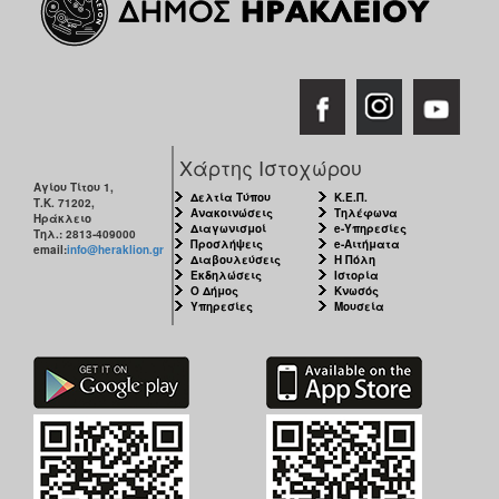
Χάρτης Ιστοχώρου
Αγίου Τίτου 1,
Δελτία Τύπου
Κ.Ε.Π.
Τ.Κ. 71202,
Ανακοινώσεις
Τηλέφωνα
Ηράκλειο
Διαγωνισμοί
e-Υπηρεσίες
Τηλ.: 2813-409000
Προσλήψεις
e-Αιτήματα
email:
info@heraklion.gr
Διαβουλεύσεις
Η Πόλη
Εκδηλώσεις
Ιστορία
Ο Δήμος
Κνωσός
Υπηρεσίες
Μουσεία