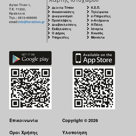
Αγίου Τίτου 1,
Δελτία Τύπου
Κ.Ε.Π.
Τ.Κ. 71202,
Ανακοινώσεις
Τηλέφωνα
Ηράκλειο
Διαγωνισμοί
e-Υπηρεσίες
Τηλ.: 2813-409000
Προσλήψεις
e-Αιτήματα
email:
info@heraklion.gr
Διαβουλεύσεις
Η Πόλη
Εκδηλώσεις
Ιστορία
Ο Δήμος
Κνωσός
Υπηρεσίες
Μουσεία
Επικοινωνία
Copyright © 2026
Όροι Χρήσης
Υλοποίηση