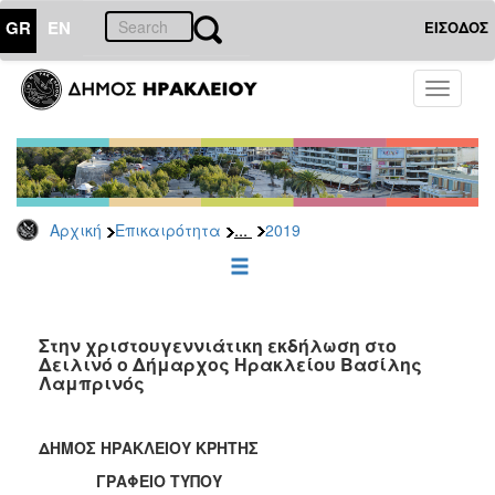
GR
EN
ΕΙΣΟΔΟΣ
ΕΠΙΚΑΙΡΟΤΗΤΑ
Toggle
navigati
Δελτία
Τύπου
Αρχείο
2026
...
Αρχική
Επικαιρότητα
2019
2025
2024
2023
2022
Στην χριστουγεννιάτικη εκδήλωση στο
Δειλινό ο Δήμαρχος Ηρακλείου Βασίλης
2021
Λαμπρινός
2020
2019
ΔΗΜΟΣ ΗΡΑΚΛΕΙΟΥ ΚΡΗΤΗΣ
2018
ΓΡΑΦΕΙΟ ΤΥΠΟΥ