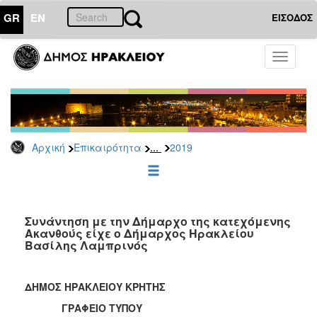
GR
EN
ΕΙΣΟΔΟΣ
ΕΠΙΚΑΙΡΟΤΗΤΑ
Toggle
navigati
Δελτία
Τύπου
Αρχείο
2026
...
Αρχική
Επικαιρότητα
2019
2025
2024
2023
2022
Συνάντηση με την Δήμαρχο της κατεχόμενης
Ακανθούς είχε ο Δήμαρχος Ηρακλείου
2021
Βασίλης Λαμπρινός
2020
2019
ΔΗΜΟΣ ΗΡΑΚΛΕΙΟΥ ΚΡΗΤΗΣ
2018
ΓΡΑΦΕΙΟ ΤΥΠΟΥ