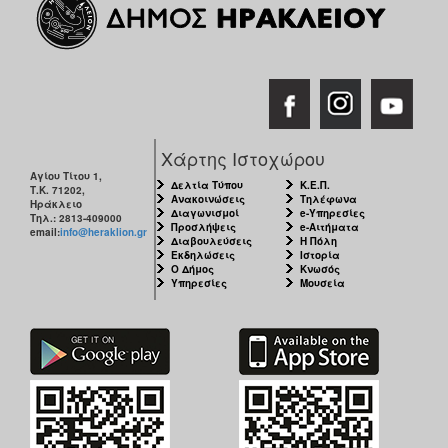
Χάρτης Ιστοχώρου
Αγίου Τίτου 1,
Δελτία Τύπου
Κ.Ε.Π.
Τ.Κ. 71202,
Ανακοινώσεις
Τηλέφωνα
Ηράκλειο
Διαγωνισμοί
e-Υπηρεσίες
Τηλ.: 2813-409000
Προσλήψεις
e-Αιτήματα
email:
info@heraklion.gr
Διαβουλεύσεις
Η Πόλη
Εκδηλώσεις
Ιστορία
Ο Δήμος
Κνωσός
Υπηρεσίες
Μουσεία