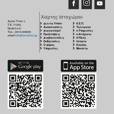
Χάρτης Ιστοχώρου
Αγίου Τίτου 1,
Δελτία Τύπου
Κ.Ε.Π.
Τ.Κ. 71202,
Ανακοινώσεις
Τηλέφωνα
Ηράκλειο
Διαγωνισμοί
e-Υπηρεσίες
Τηλ.: 2813-409000
Προσλήψεις
e-Αιτήματα
email:
info@heraklion.gr
Διαβουλεύσεις
Η Πόλη
Εκδηλώσεις
Ιστορία
Ο Δήμος
Κνωσός
Υπηρεσίες
Μουσεία