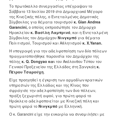
Το πρωτόκολλο συνεργασίας υπέγραψαν το
Σάββατο 13 Ιουλίου 2019 στο Δημαρχιακό Μέγαρο
της Κινεζικής πόλης, ο Εντεταλμένος Δημοτικός
Σύμβουλος για θέματα τουρισμού
κ. Gian Andrea
Garancini,
ο οποίος εκπροσώπησε τον Δήμαρχο
Ηρακλείου
κ. Βασίλη Λαμπρινό
, και η Εντεταλμένη
Σύμβουλος του Δημάρχου
Νινγκμπό
για θέματα
Πολιτισμού, Τουρισμού και Αθλητισμού
κ. X.Yanan.
Η υπογραφή για την αδελφοποίηση των δύο πόλεων
πραγματοποιήθηκε παρουσία του Δημάρχου της
πόλης
κ. Q. Dongyao και
του Ακόλουθου Τύπου του
Γενικού Προξενείου της Ελλάδος στη Σανγκάη
κ.
Πέτρου Τσαρούχη
.
Είχε προηγηθεί η έγκριση των αρμοδίων κρατικών
υπηρεσιών της Ελλάδας και της Κίνας που
σφράγισε την αδελφοποίηση των δυο πόλεων,
πράξη ξεχωριστή αφού, για πρώτη φορά το
Ηράκλειο αδελφοποιείται με Κινεζική πόλη και
πρώτη φορά το
Νινγκμπό
με Ελληνική.
Ο κ. Garancini είχε την ευκαιρία να συνομιλήσει με