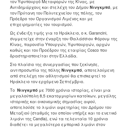
τον Υφυπουργό Μεταφορών της Κίνας, με
Αντιδημάρχους και στελέχη του Δήμου
Νινγκμπό
, με
τον Πρύτανη του Πολυτεχνείου της πόλης, τον
Πρόεδρο του Οργανισμού Λιμένος και με
επιχειρηματίες του τουρισμού.
Ως ένδειξη τιμής για το Ηράκλειο, ο κ. Garancini,
συμμετείχε στην έναρξη του Θαλάσσιου Φόρουμ της
Κίνας, παρουσία Υπουργών, Υφυπουργών, αρχών
καθώς και του Προέδρου της εταιρίας Cosco που
δραστηριοποιείται στην Ελλάδα.
Στο πλαίσιο της συνεργασίας που ξεκίνησε,
αντιπροσωπία της πόλης
Νινγκμπό
, αποτελούμενη
από στελέχη του αθλητισμού θα επισκεφτεί το
Ηράκλειο τον ερχόμενο Σεπτέμβριο.
Το
Νινγκμπό
με 7000 χρόνια ιστορίας, είναι μια
μεγαλούπολη 8,5 εκατομμυρίων κατοίκων, μεγάλης
ιστορικής και οικονομικής σημασίας αφού,
αποτελούσε το λιμάνι αφετηρίας του Δρόμου του
Μεταξιού (σταθμός του οποίου υπήρξε και το ενετικό
λιμάνι της Candia), ενώ τα τελευταία 10 χρόνια
διαθέτει το μεγαλύτερο εμπορικό λιμάνι στον