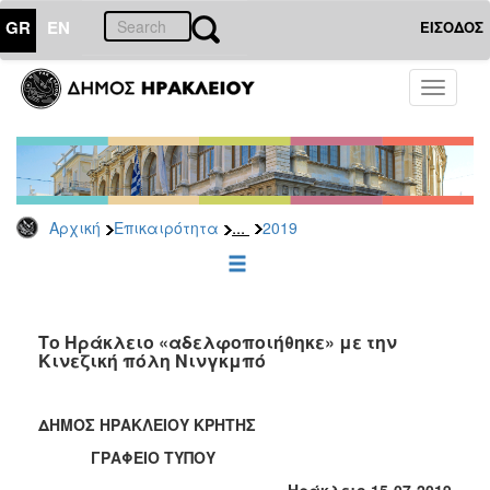
GR
EN
ΕΙΣΟΔΟΣ
ΕΠΙΚΑΙΡΟΤΗΤΑ
Toggle
navigati
Δελτία
Τύπου
Αρχείο
2026
...
Αρχική
Επικαιρότητα
2019
2025
2024
2023
2022
Το Ηράκλειο «αδελφοποιήθηκε» με την
Κινεζική πόλη Νινγκμπό
2021
2020
ΔΗΜΟΣ ΗΡΑΚΛΕΙΟΥ ΚΡΗΤΗΣ
2019
ΓΡΑΦΕΙΟ ΤΥΠΟΥ
2018
Ηράκλειο 15-07-2019