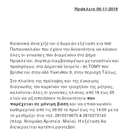
2017
Ηράκλειο 06-11-2019
2016
2015
2013
2012
Κανονικά συνεχίζεται η δωρεάν εξέταση για test
2011
Παπανικολάου που έχουν την δυνατότητα να κάνουν
όλες οι γυναίκες που διαμένουν στο Δήμο
2010
Ηρακλείου, συμπεριλαμβανομένων μεταναστών και
2006
προσφύγων, στο Δημοτικό Ιατρείο - 4η ΤΟΜΥ που
βρίσκεται στην οδό Υακίνθου 9, στην περιοχή Τάλως.
Στο πλαίσιο της πρόληψης και της έγκαιρης
διάγνωσης του καρκίνου του τραχήλου της μήτρας,
καλούνται όλες οι γυναίκες ηλικίας από 18 έως 65
ΔΗΜΟΤΗΣ
ετών να αξιοποιήσουν τη δυνατότητα
που
παρέχεται σε μόνιμη βάση
και να επικοινωνούν,
ΕΠΙΣΚΕΠΤΗΣ
καθημερινά από τις 09:00 το πρωί έως τις 14:00 μετά
το μεσημέρι στα τηλ: 2810319670 & 2810373143
ΗΡΑΚΛΕΙΟ
(πληρ. Νινιράκη Αριστέα -Μαία). Η εξέταση θα
ΓΙΑ...
διενεργείται κατόπιν ραντεβού.