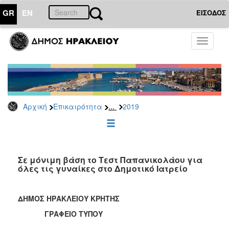
GR
EN
ΕΙΣΟΔΟΣ
ΕΠΙΚΑΙΡΟΤΗΤΑ
Toggle
navigati
Δελτία
Τύπου
Αρχείο
2026
...
Αρχική
Επικαιρότητα
2019
2025
2024
2023
2022
Σε μόνιμη βάση το Τεστ Παπανικολάου για
όλες τις γυναίκες στο Δημοτικό Ιατρείο
2021
2020
ΔΗΜΟΣ ΗΡΑΚΛΕΙΟΥ ΚΡΗΤΗΣ
2019
ΓΡΑΦΕΙΟ ΤΥΠΟΥ
2018