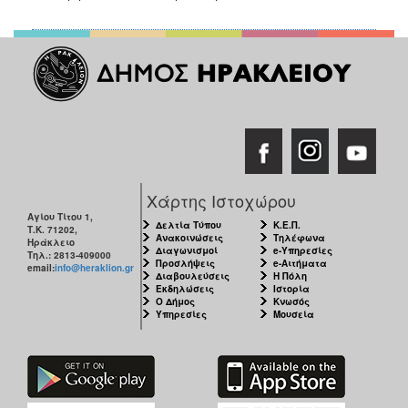
Χάρτης Ιστοχώρου
Αγίου Τίτου 1,
Δελτία Τύπου
Κ.Ε.Π.
Τ.Κ. 71202,
Ανακοινώσεις
Τηλέφωνα
Ηράκλειο
Διαγωνισμοί
e-Υπηρεσίες
Τηλ.: 2813-409000
Προσλήψεις
e-Αιτήματα
email:
info@heraklion.gr
Διαβουλεύσεις
Η Πόλη
Εκδηλώσεις
Ιστορία
Ο Δήμος
Κνωσός
Υπηρεσίες
Μουσεία