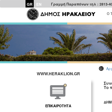
GR
EN
Γραμμή Παραπόνων τηλ : 2813-4
Ο 
Αρχ
WWW.HERAKLION.GR
Συν
Το 
ΔΗΜ
ΕΠΙΚΑΙΡΟΤΗΤΑ
ΓΡ