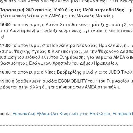
όχρηστα ποδήλατα από την Ακαδημία Ποδηλασίας Π.Ο.Η. Κάστρ
Παρασκευή 20/
9 από τις 10:00 έως τις 13:00 στην οδό Ίδης
…μί
ήλατου ποδηλάτου για ΑΜΕΑ με τον Μανώλη Μαράκη.
16:00
το απόγευμα, η Λιάνα Σταρίδα κάνει μία ξεχωριστή ξενά
εία Λιονταριών) με φιλοξενούμενους…γιαγιάδες και παππούδε
ς!
17:00
το απόγευμα, στο Πολύκεντρο Νεολαίας Ηρακλείου, η… ά
στήρι Ψυχικής Υγείας & Κινητικότητας, με την Ψυχολόγο Δέσπ
υσίαση του ειδικού εντύπου Ενημέρωσης για θέματα ΑΜΕΑ από
βασιμότητας Ευάλωτων Χρηστών του Δήμου Ηρακλείου.
18:00
το απόγευμα ο Νίκος Βερβερίδης μιλά για το JUDO Τυφ
19:30
η βραβευμένη ομάδα ECOMOBILITY του 11ου Γυμνασίου μιλ
έρεται στην άλλη όψη της κίνησης των ΑΜΕΑ στην πόλη.
book:
Ευρωπαϊκή Εβδομάδα Κινητικότητας Ηράκλειο, European Mo