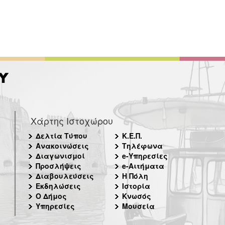
Χάρτης Ιστοχώρου
Δελτία Τύπου
Κ.Ε.Π.
Ανακοινώσεις
Τηλέφωνα
Διαγωνισμοί
e-Υπηρεσίες
Προσλήψεις
e-Αιτήματα
Διαβουλεύσεις
Η Πόλη
Εκδηλώσεις
Ιστορία
Ο Δήμος
Κνωσός
Υπηρεσίες
Μουσεία