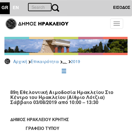
GR
EN
ΕΙΣΟΔΟΣ
ΕΠΙΚΑΙΡΟΤΗΤΑ
Toggle
navigati
Δελτία
Τύπου
Αρχείο
2026
...
Αρχική
Επικαιρότητα
2019
2025
2024
2023
2022
89η Εθελοντική Αιμοδοσία Ηρακλείου Στο
Κέντρο του Ηρακλείου (Αίθριο Λότζια)
2021
Σάββατο 03/08/2019 από 10:00 – 13:30
2020
2019
ΔΗΜΟΣ ΗΡΑΚΛΕΙΟΥ ΚΡΗΤΗΣ
2018
ΓΡΑΦΕΙΟ ΤΥΠΟΥ