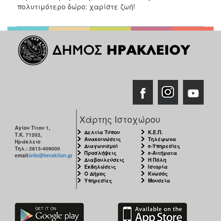
πολυτιμότερο δώρο: χαρίστε ζωή!
Χάρτης Ιστοχώρου
Αγίου Τίτου 1,
Δελτία Τύπου
Κ.Ε.Π.
Τ.Κ. 71202,
Ανακοινώσεις
Τηλέφωνα
Ηράκλειο
Διαγωνισμοί
e-Υπηρεσίες
Τηλ.: 2813-409000
Προσλήψεις
e-Αιτήματα
email:
info@heraklion.gr
Διαβουλεύσεις
Η Πόλη
Εκδηλώσεις
Ιστορία
Ο Δήμος
Κνωσός
Υπηρεσίες
Μουσεία