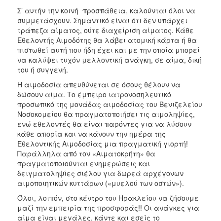
Σ’ αυτήν την κοινή προσπάθεια, καλούνται όλοι να
συμμετάσχουν. Σημαντικό είναι ότι δεν υπάρχει
τράπεζα αίματος, ούτε διαχείριση αίματος. Κάθε
Εθελοντής Αιμοδότης θα λάβει ατομική κάρτα ή θα
πιστωθεί αυτή που ήδη έχει και με την οποία μπορεί
να καλύψει τυχόν μελλοντική ανάγκη, σε αίμα, δική
του ή συγγενή.
Η αιμοδοσία απευθύνεται σε όσους θέλουν να
δώσουν αίμα. Το έμπειρο ιατρονοσηλευτικό
προσωπικό της μονάδας αιμοδοσίας του Βενιζελείου
Νοσοκομείου θα πραγματοποιήσει τις αιμοληψίες,
ενώ εθελοντές θα είναι παρόντες για να λύσουν
κάθε απορία και να κάνουν την ημέρα της
Εθελοντικής Αιμοδοσίας μια πραγματική γιορτή!
Παράλληλα από τον «Αιματοκρήτη» θα
πραγματοποιούνται ενημερώσεις και
δειγματοληψίες σιέλου για δωρεά αρχέγονων
αιμοποιητικών κυττάρων («μυελού των οστών»).
Όλοι, λοιπόν, στο κέντρο του Ηρακλείου να ζήσουμε
μαζί την εμπειρία της προσφοράς!! Οι ανάγκες για
αίμα είναι μεγάλες, κάντε και εσείς το