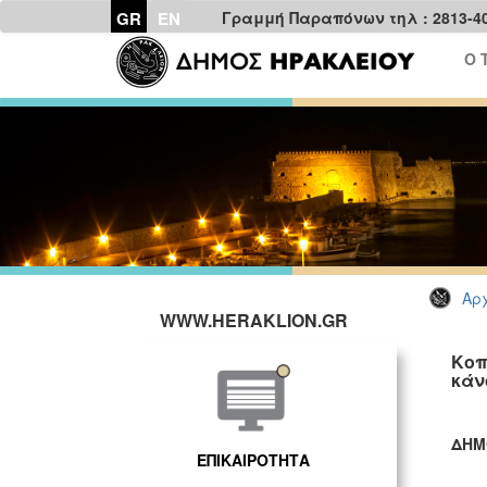
GR
EN
Γραμμή Παραπόνων τηλ : 2813-4
Ο 
Αρχ
WWW.HERAKLION.GR
Κοπ
κάν
ΔΗΜ
ΕΠΙΚΑΙΡΟΤΗΤΑ
ΓΡ