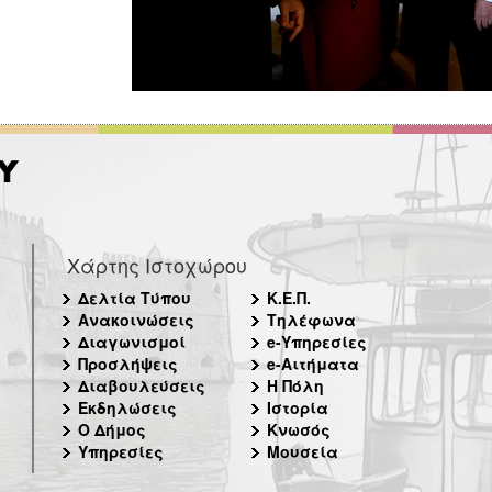
Χάρτης Ιστοχώρου
Δελτία Τύπου
Κ.Ε.Π.
Ανακοινώσεις
Τηλέφωνα
Διαγωνισμοί
e-Υπηρεσίες
Προσλήψεις
e-Αιτήματα
Διαβουλεύσεις
Η Πόλη
Εκδηλώσεις
Ιστορία
Ο Δήμος
Κνωσός
Υπηρεσίες
Μουσεία