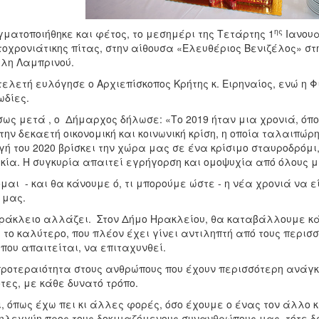
ης
ματοποιήθηκε και φέτος, το μεσημέρι της Τετάρτης 1
Ιανουα
οχρονιάτικης πίτας, στην αίθουσα «Ελευθέριος Βενιζέλος» στ
λη Λαμπρινού.
τελετή ευλόγησε ο Αρχιεπίσκοπος Κρήτης κ. Ειρηναίος, ενώ η 
δίες.
ως μετά , ο Δήμαρχος δήλωσε: «Το 2019 ήταν μια χρονιά, όπ
την δεκαετή οικονομική και κοινωνική κρίση, η οποία ταλαιπ
γή του 2020 βρίσκει την χώρα μας σε ένα κρίσιμο σταυροδρόμι
κία. Η συγκυρία απαιτεί εγρήγορση και ομοψυχία από όλους μ
μαι - και θα κάνουμε ό, τι μπορούμε ώστε - η νέα χρονιά να 
 μας.
ράκλειο αλλάζει. Στον Δήμο Ηρακλείου, θα καταβάλλουμε κ
 το καλύτερο, που πλέον έχει γίνει αντιληπτή από τους περισσ
 που απαιτείται, να επιταχυνθεί.
ροτεραιότητα στους ανθρώπους που έχουν περισσότερη ανάγκη
τες, με κάθε δυνατό τρόπο.
ι, όπως έχω πει κι άλλες φορές, όσο έχουμε ο ένας τον άλλο
λεγγύη προς τους δοκιμαζόμενους συνανθρώπους μας, τότε δε