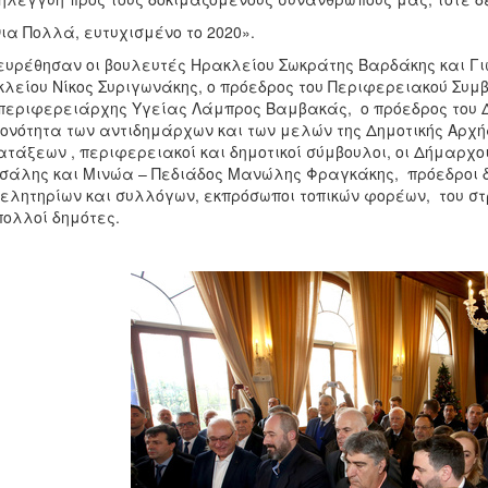
ια Πολλά, ευτυχισμένο το 2020».
υρέθησαν οι βουλευτές Ηρακλείου Σωκράτης Βαρδάκης και Γι
λείου Νίκος Συριγωνάκης, ο πρόεδρος του Περιφερειακού Συμ
περιφερειάρχης Υγείας Λάμπρος Βαμβακάς, ο πρόεδρος του Δ
ονότητα των αντιδημάρχων και των μελών της Δημοτικής Αρχ
τάξεων , περιφερειακοί και δημοτικοί σύμβουλοι, οι Δήμαρχ
σάλης και Μινώα – Πεδιάδος Μανώλης Φραγκάκης, πρόεδροι δη
ελητηρίων και συλλόγων, εκπρόσωποι τοπικών φορέων, του 
πολλοί δημότες.