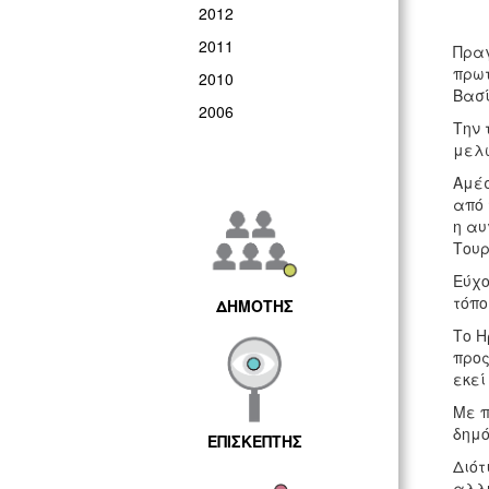
2012
2011
Πραγ
πρωτ
2010
Βασί
2006
Την 
μελω
Αμέσ
από 
η αυ
Τουρ
Εύχο
τόπο
ΔΗΜΟΤΗΣ
Το Η
προς
εκεί
Με π
δημό
ΕΠΙΣΚΕΠΤΗΣ
Διότ
αλλη