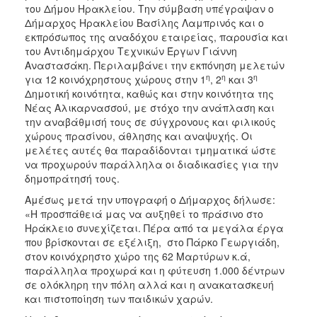
του Δήμου Ηρακλείου. Την σύμβαση υπέγραψαν ο
Δήμαρχος Ηρακλείου Βασίλης Λαμπρινός και ο
εκπρόσωπος της αναδόχου εταιρείας, παρουσία και
του Αντιδημάρχου Τεχνικών Έργων Γιάννη
Αναστασάκη. Περιλαμβάνει την εκπόνηση μελετών
η
η
η
για 12 κοινόχρηστους χώρους στην 1
, 2
και 3
Δημοτική κοινότητα, καθώς και στην κοινότητα της
Νέας Αλικαρνασσού, με στόχο την ανάπλαση και
την αναβάθμισή τους σε σύγχρονους και φιλικούς
χώρους πρασίνου, άθλησης και αναψυχής. Οι
μελέτες αυτές θα παραδίδονται τμηματικά ώστε
να προχωρούν παράλληλα οι διαδικασίες για την
δημοπράτησή τους.
Αμέσως μετά την υπογραφή ο Δήμαρχος δήλωσε:
«Η προσπάθειά μας να αυξηθεί το πράσινο στο
Ηράκλειο συνεχίζεται. Πέρα από τα μεγάλα έργα
που βρίσκονται σε εξέλιξη, στο Πάρκο Γεωργιάδη,
στον κοινόχρηστο χώρο της 62 Μαρτύρων κ.ά,
παράλληλα προχωρά και η φύτευση 1.000 δέντρων
σε ολόκληρη την πόλη αλλά και η ανακατασκευή
και πιστοποίηση των παιδικών χαρών.