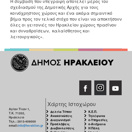
Η σύμβαση που υπεγράφη αποτελεί μέρος του
σχεδιασμού της Δημοτικής Αρχής για τους
κοινόχρηστους χώρους και ένα ακόμα σημαντικό
βήμα προς τον τελικό στόχο που είναι να αποκτήσουν
όλες οι γειτονιές του Ηρακλείου χώρους πρασίνου
και συναθροίσεων, καλαίσθητους και
λειτουργικούς».
Χάρτης Ιστοχώρου
Αγίου Τίτου 1,
Δελτία Τύπου
Κ.Ε.Π.
Τ.Κ. 71202,
Ανακοινώσεις
Τηλέφωνα
Ηράκλειο
Διαγωνισμοί
e-Υπηρεσίες
Τηλ.: 2813-409000
Προσλήψεις
e-Αιτήματα
email:
info@heraklion.gr
Διαβουλεύσεις
Η Πόλη