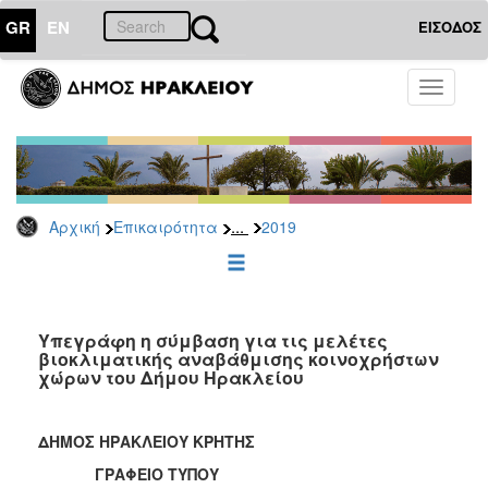
GR
EN
ΕΙΣΟΔΟΣ
ΕΠΙΚΑΙΡΟΤΗΤΑ
Toggle
navigati
Δελτία
Τύπου
Αρχείο
2026
...
Αρχική
Επικαιρότητα
2019
2025
2024
2023
2022
Υπεγράφη η σύμβαση για τις μελέτες
βιοκλιματικής αναβάθμισης κοινοχρήστων
2021
χώρων του Δήμου Ηρακλείου
2020
2019
ΔΗΜΟΣ ΗΡΑΚΛΕΙΟΥ ΚΡΗΤΗΣ
2018
ΓΡΑΦΕΙΟ ΤΥΠΟΥ