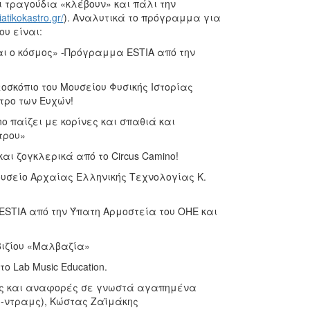
ι τραγούδια «κλέβουν» και πάλι την
atikokastro.gr/
). Αναλυτικά το πρόγραμμα για
υ είναι:
αι ο κόσμος» -Πρόγραμμα ESTIA από την
σκόπιο του Μουσείου Φυσικής Ιστορίας
τρο των Ευχών!
no παίζει με κορίνες και σπαθιά και
τρου»
αι ζογκλερικά από το Circus Camino!
υσείο Αρχαίας Ελληνικής Τεχνολογίας Κ.
STIA από την Ύπατη Αρμοστεία του ΟΗΕ και
ιζίου «Μαλβαζία»
το Lab Music Education.
ευές και αναφορές σε γνωστά αγαπημένα
νή-ντραμς), Κώστας Ζαϊμάκης