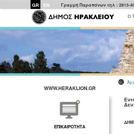
GR
EN
Γραμμή Παραπόνων τηλ : 2813-4
Ο 
Αρχ
WWW.HERAKLION.GR
Εντ
Δευ
ΔΗΜ
ΕΠΙΚΑΙΡΟΤΗΤΑ
ΓΡ