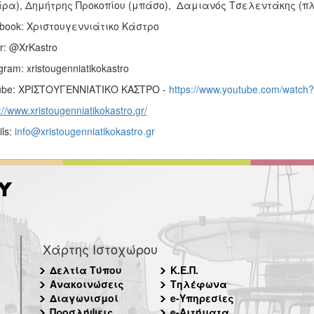
άρα), Δημήτρης Προκοπίου (μπάσο), Δαμιανός Τσελεντάκης (πλ
book: Χριστουγεννιάτικο Κάστρο
er: @XrKastro
agram: xristougenniatikokastro
ube: ΧΡΙΣΤΟΥΓΕΝΝΙΑΤΙΚΟ ΚΑΣΤΡΟ -
https://www.youtube.com/watc
://www.xristougenniatikokastro.gr/
ils:
info@xristougenniatikokastro.gr
Χάρτης Ιστοχώρου
Δελτία Τύπου
Κ.Ε.Π.
Ανακοινώσεις
Τηλέφωνα
Διαγωνισμοί
e-Υπηρεσίες
Προσλήψεις
e-Αιτήματα