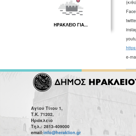
(κιθ
Face
twitt
ΗΡΑΚΛΕΙΟ ΓΙΑ...
inst
yout
https
e-ma
Αγίου Τίτου 1,
Τ.Κ. 71202,
Ηράκλειο
Τηλ.: 2813-409000
email:
info@heraklion.gr