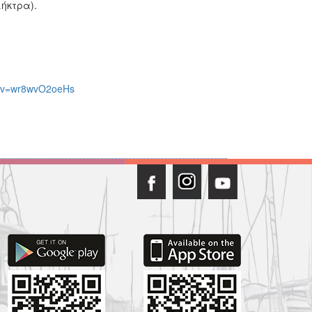
ήκτρα).
h?v=wr8wvO2oeHs