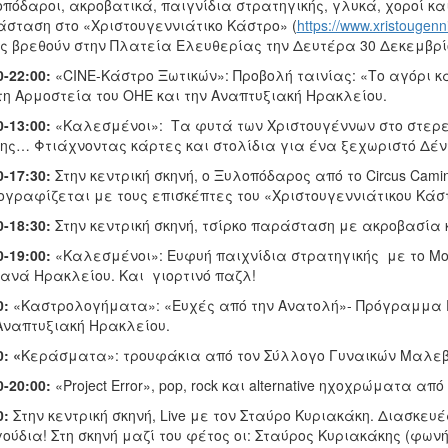
πόδαροι, ακροβατικά, παιγνίδια στρατηγικής, γλυκά, χοροί κα
σταση στο «Χριστουγεννιάτικο Κάστρο» (
https://www.xristougenni
ς βρεθούν στην Πλατεία Ελευθερίας την Δευτέρα 30 Δεκεμβρίο
0-22:00:
«CΙΝΕ-Κάστρο Ξωτικών»: Προβολή ταινίας: «Το αγόρι κ
η Αρμοστεία του ΟΗΕ και την Αναπτυξιακή Ηρακλείου.
0-13:00:
«Καλεσμένοι»: Τα φυτά των Χριστουγέννων στο στερεο
ης… Φτιάχνοντας κάρτες και στολίδια για ένα ξεχωριστό Δέν
0-17:30:
Στην κεντρική σκηνή, ο Ξυλοπόδαρος από το Circus Cami
γραφίζεται με τους επισκέπτες του «Χριστουγεννιάτικου Κάσ
0-18:30:
Στην κεντρική σκηνή, τσίρκο παράσταση με ακροβασία κ
0-19:00:
«Καλεσμένοι»: Ευφυή παιχνίδια στρατηγικής με το Μο
ανά Ηρακλείου. Και γιορτινό παζλ!
0:
«Καστρολογήματα»: «Ευχές από την Ανατολή»- Πρόγραμμα E
Αναπτυξιακή Ηρακλείου.
0: «
Κεράσματα»: τρουφάκια από τον Σύλλογο Γυναικών Μαλεβ
0-20:00:
«Project Error», pop, rock και alternative ηχοχρώματα από 
0:
Στην κεντρική σκηνή, Live με τον Σταύρο Κυριακάκη. Διασκ
ούδια! Στη σκηνή μαζί του φέτος οι: Σταύρος Κυριακάκης (φω