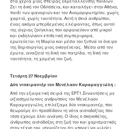
στα χέρια μιας σπείρας εκμετάλλευσης παιδιών.
Ζει τη δική του Οδύσσεια, και καταλήγει στην Αθήνα,
παιδί των φαναριών και του Αναμορφωτηρίου, χωρίς
χαρτιά, χωρίς ταυτότητα. Αυτή η σκιά ανθρώπου,
ένας ακόμα μπερδεμένος ελέφαντας, όπως αυτοί
της άγριας ζούγκλας που ορφανεύουν από μικροί
και εκδηλώνουν επιθετική συμπεριφορά,
ερωτεύεται τη Μαρία και μέσα του ξυπνά το όνειρο
της δημιουργίας μιας οικογένειας. Μέσα από τον
έρωτα, αναζητά τη δική του πατρίδα, τη δική του
ταυτότητα, τη χαμένη του ζωή.
Τετάρτη 27 Νοεμβρίου
Δύο ντοκιμαντέρ του Μενέλαου Καραμαγγιώλη :
Από την εξαιρετική σειρά της ΕΡΤ1
Συναντήσεις με
αξιοσημείωτους ανθρώπους
του Μενέλαου
Καραμαγγιώλη, επιλέξαμε δύο ντοκιμαντέρ, που
θεωρούμε ότι προσδίδουν τη νότα αισιοδοξίας που
τόσο έχουμε όλοι ανάγκη. Ο ίδιος ο σκηνοθέτης,
άνθρωπος αισιόδοξος στη ζωή του και χαρισματικός
στην τέχνη του, ισχυρίζεται ότι μπορεί να μιλάει