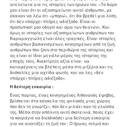
ατελείωτα για τις ιστορίες των ηρώων του. «Το δώρο
μου είναι ότι οι αξιοσημείωτοι αυτοί άνθρωποι, με
έκαναν να λέω ότι «μπορώ», ότι θα βρεθεί μια λύση,
ότι δεν υπάρχει πλήρες αδιέξοδο. Είναι οι
προσωπικοί μου οδηγοί και άρα των θεατών». Και
όμως οι ιστορίες των αξιοσημείωτων ανθρώπων του
Καραμαγγιώλη είναι όλες τραγικές. Είναι ιστορίες
ανθρώπων βασανισμένων, κυνηγημένων από τη ζωή,
ανθρώπων που ζουν στο περιθώριο της ιστορίας και
ας είναι οι ίδιοι μεγάλο μέρος της ιστορίας της
εποχής τους. Ανεκτίμητη αξία είναι να
καταφέρνεις να βλέπεις μέσα στη μιζέρια και τις
δυσκολίες μια αχτίδα φωτός και να λες «δεν
υπάρχει πλήρες αδιέξοδο».
Η δεύτερη ευκαιρία :
Ένας παρίας, ένας κυνηγημένος Λιθουανός έφηβος,
βρίσκεται στα κάγκελα της φυλακής μιας χώρας
που δεν τη γνωρίζει, που δεν μιλάει καν τη γλώσσα
της. Μέσα στην απόλυτη αυτή σκοτεινιά, ποιος έχει
το κουράγιο να διεκδικήσει μια δεύτερη ευκαιρία
για να ανατάξει τη ζωή του ; Ο ήρωας τολμά και