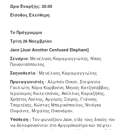
Ώρα Έναρξης: 20.00
Είσοδος Ελεύθερη
Το Πρόγραμμα
Τρίτη
26 Νοεμβρίου
Jace
[
Just Another Confused Elephant]
Σενάριο
: Μενέλαος Καραμαγγιώλης, Νίκος
Πανουτσόπουλος
Σκηνοθεσία
: Μενέλαος Καραμαγγιώλης
Πρωταγωνιστές
: Αλμπάν Ουκάι, Στεφανία
Γουλιώτη, Κόρα Καρβούνη, Μηνάς Χατζησάββας,
Ιερώνυμος Καλετσάνος, Ακύλλας Καραζήσης,
Χρήστος Λούλης, Αργύρης Ξάφης, Γιάννης
Τσορτέκης, Κώστας Μπερικόπουλος, Ντιόγκο
Ονφάντε, Μιχάλης Οικονόμου.
Υπόθεση :
Τον φωνάζουν Jace, είδε τους δικούς του
να δολοφονούνται στο Αργυρόκαστρο και πέφτει