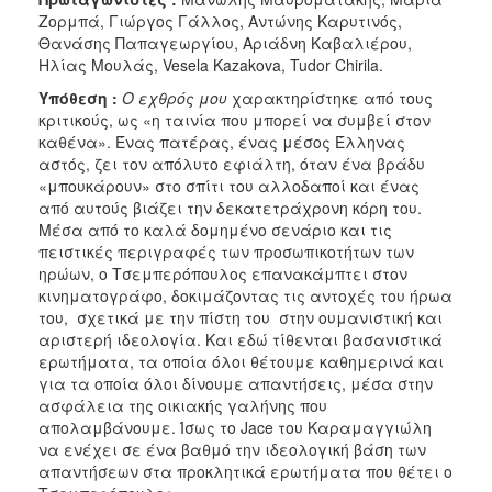
Ζορμπά, Γιώργος Γάλλος, Αντώνης Καρυτινός,
Θανάσης Παπαγεωργίου, Αριάδνη Καβαλιέρου,
Ηλίας Μουλάς, Vesela Kazakova, Tudor Chirila.
Υπόθεση :
Ο εχθρός μου
χαρακτηρίστηκε από τους
κριτικούς, ως «η ταινία που μπορεί να συμβεί στον
καθένα». Ένας πατέρας, ένας μέσος Έλληνας
αστός, ζει τον απόλυτο εφιάλτη, όταν ένα βράδυ
«μπουκάρουν» στο σπίτι του αλλοδαποί και ένας
από αυτούς βιάζει την δεκατετράχρονη κόρη του.
Μέσα από το καλά δομημένο σενάριο και τις
πειστικές περιγραφές των προσωπικοτήτων των
ηρώων, ο Τσεμπερόπουλος επανακάμπτει στον
κινηματογράφο, δοκιμάζοντας τις αντοχές του ήρωα
του, σχετικά με την πίστη του στην ουμανιστική και
αριστερή ιδεολογία. Και εδώ τίθενται βασανιστικά
ερωτήματα, τα οποία όλοι θέτουμε καθημερινά και
για τα οποία όλοι δίνουμε απαντήσεις, μέσα στην
ασφάλεια της οικιακής γαλήνης που
απολαμβάνουμε. Ίσως το Jace του Καραμαγγιώλη
να ενέχει σε ένα βαθμό την ιδεολογική βάση των
απαντήσεων στα προκλητικά ερωτήματα που θέτει ο