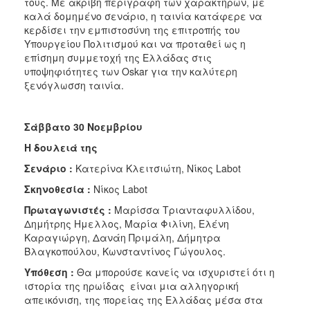
τους. Με ακριβή περιγραφή των χαρακτήρων, με
καλά δομημένο σενάριο, η ταινία κατάφερε να
κερδίσει την εμπιστοσύνη της επιτροπής του
Υπουργείου Πολιτισμού και να προταθεί ως η
επίσημη συμμετοχή της Ελλάδας στις
υποψηφιότητες των Oskar για την καλύτερη
ξενόγλωσση ταινία.
Σάββατο 30 Νοεμβρίου
Η δουλειά της
Σενάριο :
Κατερίνα Κλειτσιώτη, Νίκος Labot
Σκηνοθεσία :
Νίκος Labot
Πρωταγωνιστές :
Μαρίσσα Τριανταφυλλίδου,
Δημήτρης Ημελλος, Μαρία Φιλίνη, Ελένη
Καραγιώργη, Δανάη Πριμάλη, Δήμητρα
Βλαγκοπούλου, Κωνσταντίνος Γώγουλος.
Υπόθεση :
Θα μπορούσε κανείς να ισχυριστεί ότι η
ιστορία της ηρωίδας είναι μια αλληγορική
απεικόνιση, της πορείας της Ελλάδας μέσα στα