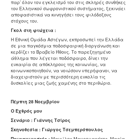
παρ’ όλον τον εγκλεισμό του στις σκληρές συνθήκες
του Ελληνικού σωφρονιστικού συστήματος, ξεκινάει
αποφασιστικά να κυνηγήσει τους φιλόδοξους
στόχους του.
Γκολ στη φτώχεια :
Η Εθνική Ομάδα Αστέγων, εκπροσωπεί την Ελλάδα
σε μια παγκόσμια ποδοσφαιρική διοργάνωση και
κερδίζει το Βραβείο Ήθους. Το παρεξηγημένο
άθλημα που λέγεται ποδόσφαιρο, δίνει την
ευκαιρία σε απόκληρους της κοινωνίας, να
κοινωνικοποιηθούν, να νοιώσουν υπερήφανοι, να
διαχειριστούν με περισσότερη ευκολία τις
δυσκολίες μιας ζωής χαμένης στο περιθώριο.
Πέμπτη 28 Νοεμβρίου
Ο Εχθρός μου
Σενάριο : Γιάννης Τσίρος
Σκηνοθεσία : Γιώργος Τσεμπερόπουλος
Πρωταγωνιστές :
Μανώλης Μαυροματάκης, Μαρία