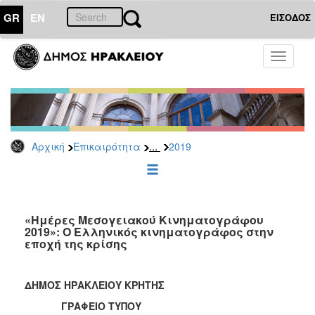
GR
EN
ΕΙΣΟΔΟΣ
ΕΠΙΚΑΙΡΟΤΗΤΑ
Toggle
navigati
Δελτία
Τύπου
Αρχείο
2026
...
Αρχική
Επικαιρότητα
2019
2025
2024
2023
2022
«Ημέρες Μεσογειακού Κινηματογράφου
2019»: Ο Ελληνικός κινηματογράφος στην
2021
εποχή της κρίσης
2020
2019
ΔΗΜΟΣ ΗΡΑΚΛΕΙΟΥ ΚΡΗΤΗΣ
2018
ΓΡΑΦΕΙΟ ΤΥΠΟΥ