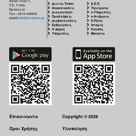
Αγίου Τίτου 1,
Δελτία Τύπου
Κ.Ε.Π.
Τ.Κ. 71202,
Ανακοινώσεις
Τηλέφωνα
Ηράκλειο
Διαγωνισμοί
e-Υπηρεσίες
Τηλ.: 2813-409000
Προσλήψεις
e-Αιτήματα
email:
info@heraklion.gr
Διαβουλεύσεις
Η Πόλη
Εκδηλώσεις
Ιστορία
Ο Δήμος
Κνωσός
Υπηρεσίες
Μουσεία
Επικοινωνία
Copyright © 2026
Όροι Χρήσης
Υλοποίηση