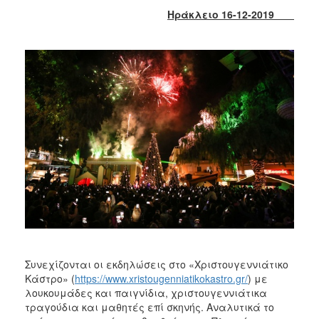
2017
Ηράκλειο 16-12-2019
2016
2015
2013
2012
2011
2010
2006
ΔΗΜΟΤΗΣ
ΕΠΙΣΚΕΠΤΗΣ
Συνεχίζονται οι εκδηλώσεις στο «Χριστουγεννιάτικο
Κάστρο» (
https://www.xristougenniatikokastro.gr/
) με
ΗΡΑΚΛΕΙΟ
λουκουμάδες και παιγνίδια, χριστουγεννιάτικα
ΓΙΑ...
τραγούδια και μαθητές επί σκηνής. Αναλυτικά το