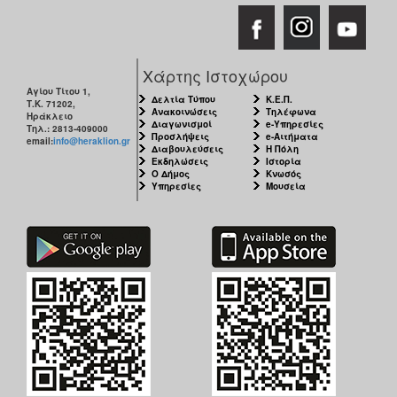
Χάρτης Ιστοχώρου
Αγίου Τίτου 1,
Δελτία Τύπου
Κ.Ε.Π.
Τ.Κ. 71202,
Ανακοινώσεις
Τηλέφωνα
Ηράκλειο
Διαγωνισμοί
e-Υπηρεσίες
Τηλ.: 2813-409000
Προσλήψεις
e-Αιτήματα
email:
info@heraklion.gr
Διαβουλεύσεις
Η Πόλη
Εκδηλώσεις
Ιστορία
Ο Δήμος
Κνωσός
Υπηρεσίες
Μουσεία