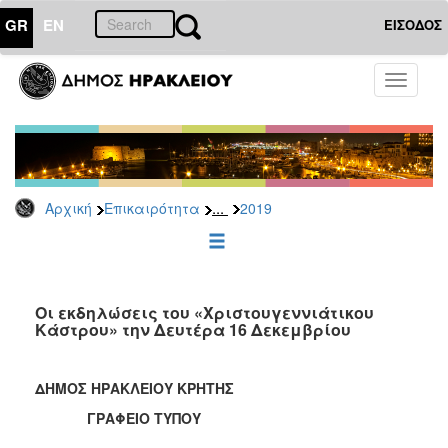
GR
EN
ΕΙΣΟΔΟΣ
ΕΠΙΚΑΙΡΟΤΗΤΑ
Toggle
navigati
Δελτία
Τύπου
Αρχείο
2026
...
Αρχική
Επικαιρότητα
2019
2025
2024
2023
2022
Οι εκδηλώσεις του «Χριστουγεννιάτικου
Κάστρου» την Δευτέρα 16 Δεκεμβρίου
2021
2020
ΔΗΜΟΣ ΗΡΑΚΛΕΙΟΥ ΚΡΗΤΗΣ
2019
ΓΡΑΦΕΙΟ ΤΥΠΟΥ
2018