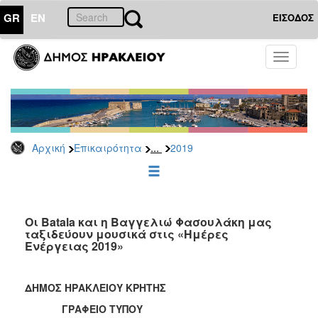
GR
EN
ΕΙΣΟΔΟΣ
ΕΠΙΚΑΙΡΟΤΗΤΑ
Toggle
navigati
Δελτία
Τύπου
Αρχείο
2026
...
Αρχική
Επικαιρότητα
2019
2025
2024
2023
2022
Οι Batala και η Βαγγελιώ Φασουλάκη μας
ταξιδεύουν μουσικά στις «Ημέρες
2021
Ενέργειας 2019»
2020
2019
ΔΗΜΟΣ ΗΡΑΚΛΕΙΟΥ ΚΡΗΤΗΣ
2018
ΓΡΑΦΕΙΟ ΤΥΠΟΥ