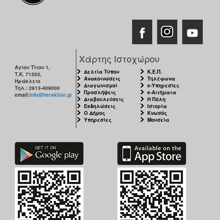
Χάρτης Ιστοχώρου
Αγίου Τίτου 1,
Δελτία Τύπου
Κ.Ε.Π.
Τ.Κ. 71202,
Ανακοινώσεις
Τηλέφωνα
Ηράκλειο
Διαγωνισμοί
e-Υπηρεσίες
Τηλ.: 2813-409000
Προσλήψεις
e-Αιτήματα
email:
info@heraklion.gr
Διαβουλεύσεις
Η Πόλη
Εκδηλώσεις
Ιστορία
Ο Δήμος
Κνωσός
Υπηρεσίες
Μουσεία