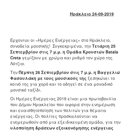
2017
2016
Ηράκλειο 24-09-2019
2015
2013
2012
Έρχονται οι «Ημέρες Ενέργειας» στο Ηράκλειο,
συνοδεία μουσικής! Συγκεκριμένα, την
Τετάρτη 25
2011
Σεπτεμβρίου στις 7 μ.μ. η Ομάδα Κρουστών
Batala
2010
Creta
γεμίζουν με χρώμα και ρυθμό τον χώρο της
Λότζια.
2006
Την
Πέμπτη 26 Σεπτεμβρίου στις 7 μ.μ. η Βαγγελιώ
Φασουλάκη με τους μουσικούς της
ξεσηκώνει το
κοινό της για χορό και το οδηγεί σε ένα μοναδικό
μουσικό ταξίδι.
ΔΗΜΟΤΗΣ
Οι Ημέρες Ενέργειας 2019 είναι μια πρωτοβουλία
που Δήμου Ηρακλείου που αφορά στην ενημέρωση
ΕΠΙΣΚΕΠΤΗΣ
και ευαισθητοποίηση των πολιτών για θέματα
ενέργειας. Οι πολίτες προσκαλούνται να
ΗΡΑΚΛΕΙΟ
ενημερωθούν από μια εξειδικευμένη ομάδα, για την
ΓΙΑ...
υλοποίηση δράσεων εξοικονόμησης ενέργειας