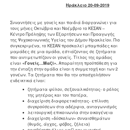
2017
Ηράκλειο 20-09-2019
2016
2015
Συναντήσεις με γονείς και παιδιά διοργανώνει για
τους μήνες Οκτώβριο και Νοέμβριο το ΚΕΣΑΝ –
2013
Κέντρο Πρόληψης των Εξαρτήσεων και Προαγωγής
2012
της Ψυχοκοινωνικής Υγείας του Δήμου Ηρακλείου. Πιο
συγκεκριμένα, το ΚΕΣΑΝ προσκαλεί μπαμπάδες και
2011
μαμάδες σε μια ομάδα, εστιάζοντας σε ζητήματα
2010
που αντιμετωπίζουν οι γονείς. Τίτλος της ομάδας
είναι
«Γονείς…Μαζί».
Απαραίτητη προϋπόθεση για
2006
την ένταξη στην ομάδα είναι η συμμετοχή και των 2
γονέων. Τα ζητήματα που θα την απασχολήσουν
ενδεικτικά είναι:
ζητήματα φύλου, σεξουαλικότητας- ο ρόλος
ΔΗΜΟΤΗΣ
της μητέρας και του πατέρα,
διαχείριση διαφορετικότητας- επίλυση
ΕΠΙΣΚΕΠΤΗΣ
συγκρούσεων στα αδέρφια, ανταγωνισμός
λειτουργική επικοινωνία στην οικογένεια
διαχείριση «δύσκολων» συναισθημάτων
ΗΡΑΚΛΕΙΟ
ΓΙΑ...
(θυμός, άγχος, φόβος, ζήλεια)
οριοθέτηση όλων: μαζί και χωριστά