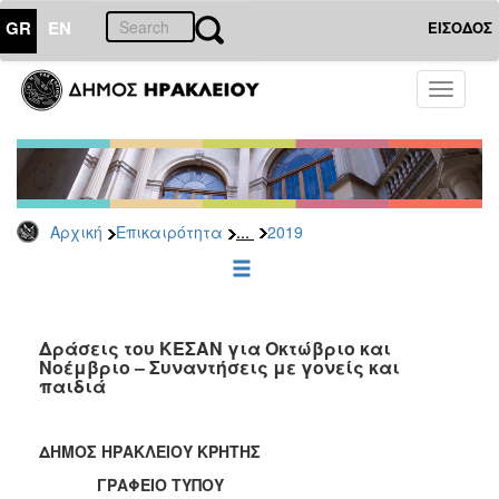
GR
EN
ΕΙΣΟΔΟΣ
ΕΠΙΚΑΙΡΟΤΗΤΑ
Toggle
navigati
Δελτία
Τύπου
Αρχείο
2026
...
Αρχική
Επικαιρότητα
2019
2025
2024
2023
2022
Δράσεις του ΚΕΣΑΝ για Οκτώβριο και
Νοέμβριο – Συναντήσεις με γονείς και
2021
παιδιά
2020
2019
ΔΗΜΟΣ ΗΡΑΚΛΕΙΟΥ ΚΡΗΤΗΣ
2018
ΓΡΑΦΕΙΟ ΤΥΠΟΥ