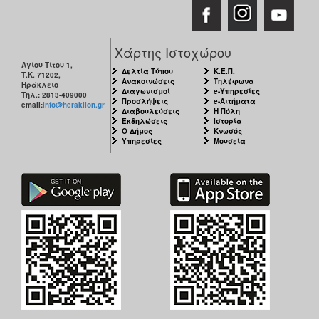
Χάρτης Ιστοχώρου
Αγίου Τίτου 1,
Δελτία Τύπου
Κ.Ε.Π.
Τ.Κ. 71202,
Ανακοινώσεις
Τηλέφωνα
Ηράκλειο
Διαγωνισμοί
e-Υπηρεσίες
Τηλ.: 2813-409000
Προσλήψεις
e-Αιτήματα
email:
info@heraklion.gr
Διαβουλεύσεις
Η Πόλη
Εκδηλώσεις
Ιστορία
Ο Δήμος
Κνωσός
Υπηρεσίες
Μουσεία