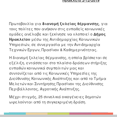
2017
2016
2015
Πρωτοβουλία για
διανομή ξυλείας θέρμανσης
, για
2013
τους πολίτες που ανήκουν στις ευπαθείς κοινωνικές
ομάδες ανέλαβε και ξεκίνησε να υλοποιεί ο
Δήμος
2012
Ηρακλείου
μέσω της Αντιδημαρχίας Κοινωνικών
2011
Υπηρεσιών, σε συνεργασία με την Αντιδημαρχία
Τεχνικών Έργων, Πρασίνου & Καθημερινότητας.
2010
Η διανομή ξυλείας θέρμανσης, η οποία βρίσκεται σε
2006
εξέλιξη, εντάσσεται στο πλαίσιο δράσεων στήριξης
ευπαθών κοινωνικά συμπολιτών μας και
συντονίζεται από τις Κοινωνικές Υπηρεσίες της
Διεύθυνσης Κοινωνικής Ανάπτυξης και από το Τμήμα
Μελετών και Συντήρησης Πρασίνου της Διεύθυνσης
ΔΗΜΟΤΗΣ
Περιβάλλοντος, Αγροτικής Ανάπτυξης.
ΕΠΙΣΚΕΠΤΗΣ
Μέχρι στιγμής, 25 συνολικά οικογένειες δημοτών
ωφελούνται από τη συγκεκριμένη δράση.
ΗΡΑΚΛΕΙΟ
ΓΙΑ...