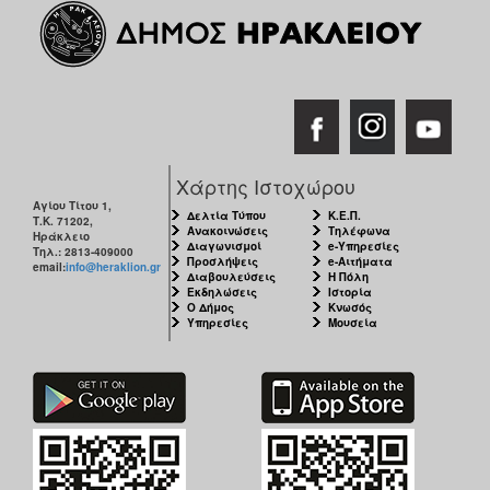
Χάρτης Ιστοχώρου
Αγίου Τίτου 1,
Δελτία Τύπου
Κ.Ε.Π.
Τ.Κ. 71202,
Ανακοινώσεις
Τηλέφωνα
Ηράκλειο
Διαγωνισμοί
e-Υπηρεσίες
Τηλ.: 2813-409000
Προσλήψεις
e-Αιτήματα
email:
info@heraklion.gr
Διαβουλεύσεις
Η Πόλη
Εκδηλώσεις
Ιστορία
Ο Δήμος
Κνωσός
Υπηρεσίες
Μουσεία