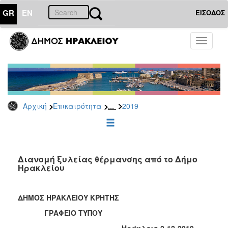
GR
EN
ΕΙΣΟΔΟΣ
ΕΠΙΚΑΙΡΟΤΗΤΑ
Toggle
navigati
Δελτία
Τύπου
Αρχείο
2026
...
Αρχική
Επικαιρότητα
2019
2025
2024
2023
2022
Διανομή ξυλείας θέρμανσης από το Δήμο
Ηρακλείου
2021
2020
ΔΗΜΟΣ ΗΡΑΚΛΕΙΟΥ ΚΡΗΤΗΣ
2019
ΓΡΑΦΕΙΟ ΤΥΠΟΥ
2018
Ηράκλειο 2-12-2019