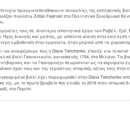
πιτυχία πραγματοποιήθηκαν οι συναυλίες της εκπληκτικής βιολο
ουόζου πιανίστα Zoltán Fejérvári στο Πολιτιστικό Συνεδριακό Κέν
υ.
ρμηνείες τους σε ιδιαίτερα απαιτητικά έργα των Ραβέλ, Ιζαΐ
ό. Ήχος διαυγής και μεστός, με απόλυτη άνεση στην εκτέλεσ
ίτερη εμβάθυνση στην ερμηνεία, ήταν μερικά από τα χαρακτηρ
ει να αναφέρουμε πως η Diana Tishchenko, έπαιξε για το κοινό
ταλικό βιολί Γκουαντανίνι, κατασκευής 1754, στο Μιλάνο. Τα βι
ντιβάριους και τα Γκουαρνιέρι θεωρούνται ως τα κορυφαία 
δικού ήχου τους και της τεράστιας ιστορικής αξίας τους στην 
υγκεκριμένο βιολί έχει παραχωρηθεί στην Diana Tishchenko απ
ίκη της, με το πρώτο βραβείο που έλαβε το 2018 στον ιστορικό δ
aud), στο Παρίσι.