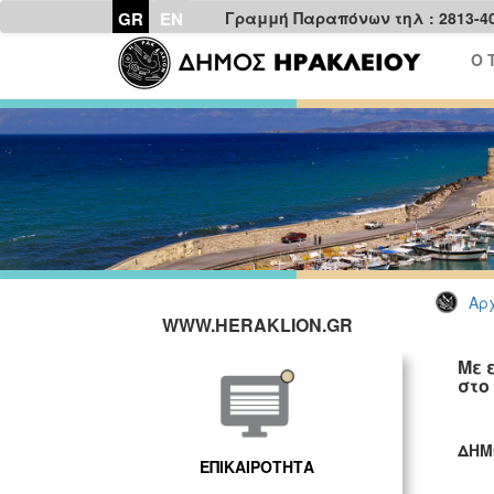
GR
EN
Γραμμή Παραπόνων τηλ : 2813-4
Ο 
Αρχ
WWW.HERAKLION.GR
Με 
στο
ΔΗΜ
ΕΠΙΚΑΙΡΟΤΗΤΑ
ΓΡ