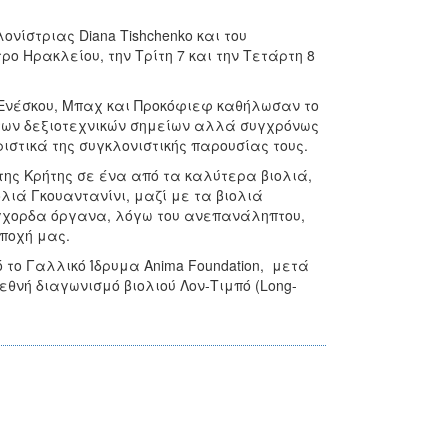
νίστριας Diana Tishchenko και του
τρο Ηρακλείου, την Τρίτη 7 και την Τετάρτη 8
, Ενέσκου, Μπαχ και Προκόφιεφ καθήλωσαν το
η των δεξιοτεχνικών σημείων αλλά συγχρόνως
ιστικά της συγκλονιστικής παρουσίας τους.
 της Κρήτης σε ένα από τα καλύτερα βιολιά,
ολιά Γκουαντανίνι, μαζί με τα βιολιά
έγχορδα όργανα, λόγω του ανεπανάληπτου,
εποχή μας.
ό το Γαλλικό Ίδρυμα Anima Foundation, μετά
ιεθνή διαγωνισμό βιολιού Λον-Τιμπό (Long-