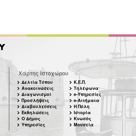
Χάρτης Ιστοχώρου
Δελτία Τύπου
Κ.Ε.Π.
Ανακοινώσεις
Τηλέφωνα
Διαγωνισμοί
e-Υπηρεσίες
Προσλήψεις
e-Αιτήματα
Διαβουλεύσεις
Η Πόλη
Εκδηλώσεις
Ιστορία
Ο Δήμος
Κνωσός
Υπηρεσίες
Μουσεία