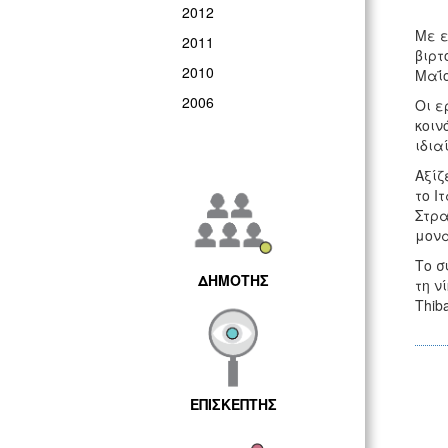
2012
Με ε
2011
βιρτ
2010
Μαΐο
2006
Οι ε
κοιν
ιδια
Αξίζ
το Ι
Στρα
μονα
Το σ
ΔΗΜΟΤΗΣ
τη ν
Thib
ΕΠΙΣΚΕΠΤΗΣ