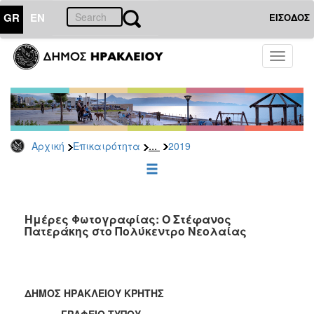
GR
EN
ΕΙΣΟΔΟΣ
ΕΠΙΚΑΙΡΟΤΗΤΑ
Toggle
navigati
Δελτία
Τύπου
Αρχείο
2026
...
Αρχική
Επικαιρότητα
2019
2025
2024
2023
2022
Ημέρες Φωτογραφίας: Ο Στέφανος
Πατεράκης στο Πολύκεντρο Νεολαίας
2021
2020
2019
ΔΗΜΟΣ ΗΡΑΚΛΕΙΟΥ ΚΡΗΤΗΣ
2018
ΓΡΑΦΕΙΟ ΤΥΠΟΥ