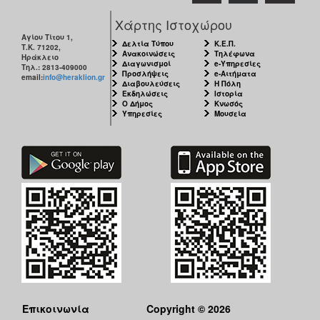
Χάρτης Ιστοχώρου
Αγίου Τίτου 1,
Δελτία Τύπου
Κ.Ε.Π.
Τ.Κ. 71202,
Ανακοινώσεις
Τηλέφωνα
Ηράκλειο
Διαγωνισμοί
e-Υπηρεσίες
Τηλ.: 2813-409000
Προσλήψεις
e-Αιτήματα
email:
info@heraklion.gr
Διαβουλεύσεις
Η Πόλη
Εκδηλώσεις
Ιστορία
Ο Δήμος
Κνωσός
Υπηρεσίες
Μουσεία
Επικοινωνία
Copyright © 2026