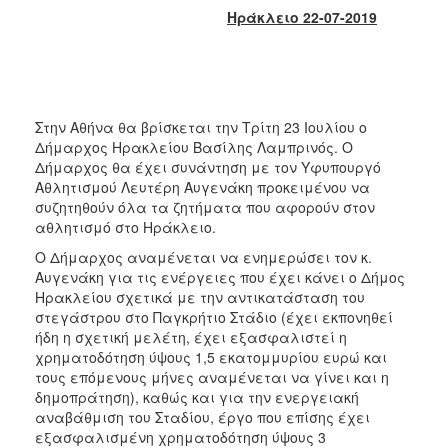
2017
Ηράκλειο 22-07-2019
2016
2015
2013
Στην Αθήνα θα βρίσκεται την Τρίτη 23 Ιουλίου ο
2012
Δήμαρχος Ηρακλείου Βασίλης Λαμπρινός. Ο
2011
Δήμαρχος θα έχει συνάντηση με τον Υφυπουργό
Αθλητισμού Λευτέρη Αυγενάκη προκειμένου να
2010
συζητηθούν όλα τα ζητήματα που αφορούν στον
2006
αθλητισμό στο Ηράκλειο.
Ο Δήμαρχος αναμένεται να ενημερώσει τον κ.
Αυγενάκη για τις ενέργειες που έχει κάνει ο Δήμος
Ηρακλείου σχετικά με την αντικατάσταση του
στεγάστρου στο Παγκρήτιο Στάδιο (έχει εκπονηθεί
ΔΗΜΟΤΗΣ
ήδη η σχετική μελέτη, έχει εξασφαλιστεί η
χρηματοδότηση ύψους 1,5 εκατομμυρίου ευρώ και
ΕΠΙΣΚΕΠΤΗΣ
τους επόμενους μήνες αναμένεται να γίνει και η
δημοπράτηση), καθώς και για την ενεργειακή
ΗΡΑΚΛΕΙΟ
αναβάθμιση του Σταδίου, έργο που επίσης έχει
ΓΙΑ...
εξασφαλισμένη χρηματοδότηση ύψους 3