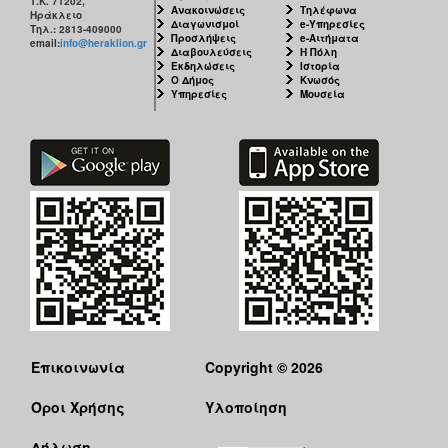
Τ.Κ. 71202,
Ανακοινώσεις
Τηλέφωνα
Ηράκλειο
Διαγωνισμοί
e-Υπηρεσίες
Τηλ.: 2813-409000
Προσλήψεις
e-Αιτήματα
email:
info@heraklion.gr
Διαβουλεύσεις
Η Πόλη
Εκδηλώσεις
Ιστορία
Ο Δήμος
Κνωσός
Υπηρεσίες
Μουσεία
Επικοινωνία
Copyright © 2026
Όροι Χρήσης
Υλοποίηση
Δήλωση