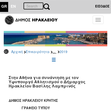
GR
EN
ΕΙΣΟΔΟΣ
ΕΠΙΚΑΙΡΟΤΗΤΑ
Toggle
navigati
Δελτία
Τύπου
Αρχείο
2026
...
Αρχική
Επικαιρότητα
2019
2025
2024
2023
2022
Στην Αθήνα για συνάντηση με τον
Υφυπουργό Αθλητισμού ο Δήμαρχος
2021
Ηρακλείου Βασίλης Λαμπρινός
2020
2019
ΔΗΜΟΣ ΗΡΑΚΛΕΙΟΥ ΚΡΗΤΗΣ
2018
ΓΡΑΦΕΙΟ ΤΥΠΟΥ