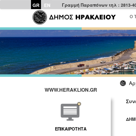
GR
EN
Γραμμή Παραπόνων τηλ : 2813-4
Ο 
Αρ
WWW.HERAKLION.GR
Συν
ΔΗΜ
ΓΡ
ΕΠΙΚΑΙΡΟΤΗΤΑ