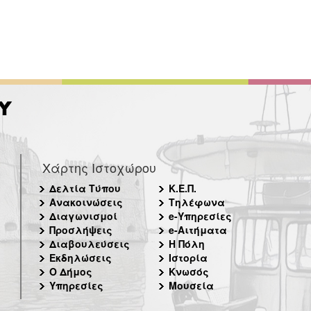
Χάρτης Ιστοχώρου
Δελτία Τύπου
Κ.Ε.Π.
Ανακοινώσεις
Τηλέφωνα
Διαγωνισμοί
e-Υπηρεσίες
Προσλήψεις
e-Αιτήματα
Διαβουλεύσεις
Η Πόλη
Εκδηλώσεις
Ιστορία
Ο Δήμος
Κνωσός
Υπηρεσίες
Μουσεία