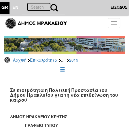
GR
EN
ΕΙΣΟΔΟΣ
ΕΠΙΚΑΙΡΟΤΗΤΑ
Toggle
navigati
Δελτία
Τύπου
Αρχείο
2026
...
Αρχική
Επικαιρότητα
2019
2025
2024
2023
2022
Σε ετοιμότητα η Πολιτική Προστασία του
Δήμου Ηρακλείου για τη νέα επιδείνωση του
2021
καιρού
2020
2019
ΔΗΜΟΣ ΗΡΑΚΛΕΙΟΥ ΚΡΗΤΗΣ
2018
ΓΡΑΦΕΙΟ ΤΥΠΟΥ