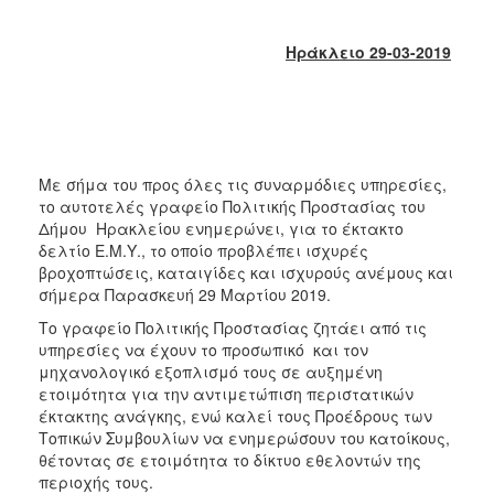
2017
2016
Ηράκλειο 29-03-2019
2015
2013
2012
2011
Με σήμα του προς όλες τις συναρμόδιες υπηρεσίες,
το αυτοτελές γραφείο Πολιτικής Προστασίας του
2010
Δήμου Ηρακλείου ενημερώνει, για το έκτακτο
2006
δελτίο Ε.Μ.Υ., το οποίο προβλέπει ισχυρές
βροχοπτώσεις, καταιγίδες και ισχυρούς ανέμους και
σήμερα Παρασκευή 29 Μαρτίου 2019.
Το γραφείο Πολιτικής Προστασίας ζητάει από τις
υπηρεσίες να έχουν το προσωπικό και τον
ΔΗΜΟΤΗΣ
μηχανολογικό εξοπλισμό τους σε αυξημένη
ετοιμότητα για την αντιμετώπιση περιστατικών
ΕΠΙΣΚΕΠΤΗΣ
έκτακτης ανάγκης, ενώ καλεί τους Προέδρους των
Τοπικών Συμβουλίων να ενημερώσουν του κατοίκους,
ΗΡΑΚΛΕΙΟ
θέτοντας σε ετοιμότητα το δίκτυο εθελοντών της
ΓΙΑ...
περιοχής τους.