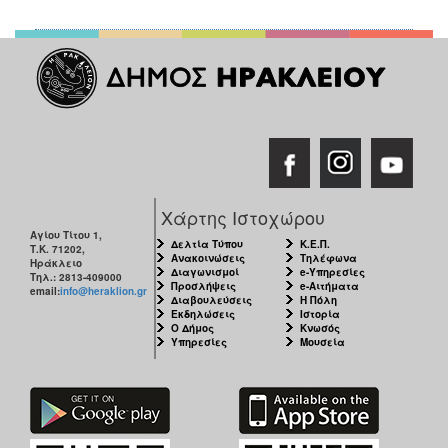
Χάρτης Ιστοχώρου
Αγίου Τίτου 1,
Δελτία Τύπου
Κ.Ε.Π.
Τ.Κ. 71202,
Ανακοινώσεις
Τηλέφωνα
Ηράκλειο
Διαγωνισμοί
e-Υπηρεσίες
Τηλ.: 2813-409000
Προσλήψεις
e-Αιτήματα
email:
info@heraklion.gr
Διαβουλεύσεις
Η Πόλη
Εκδηλώσεις
Ιστορία
Ο Δήμος
Κνωσός
Υπηρεσίες
Μουσεία