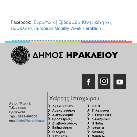
Facebook:
Ευρωπαϊκή Εβδομάδα Κινητικότητας
Ηράκλειο, European Mobility Week Heraklion
Χάρτης Ιστοχώρου
Αγίου Τίτου 1,
Δελτία Τύπου
Κ.Ε.Π.
Τ.Κ. 71202,
Ανακοινώσεις
Τηλέφωνα
Ηράκλειο
Διαγωνισμοί
e-Υπηρεσίες
Τηλ.: 2813-409000
Προσλήψεις
e-Αιτήματα
email:
info@heraklion.gr
Διαβουλεύσεις
Η Πόλη
Εκδηλώσεις
Ιστορία
Ο Δήμος
Κνωσός
Υπηρεσίες
Μουσεία