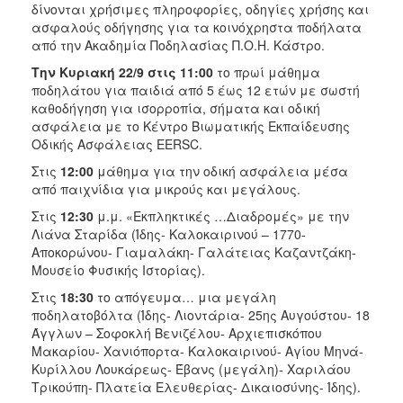
δίνονται χρήσιμες πληροφορίες, οδηγίες χρήσης και
ασφαλούς οδήγησης για τα κοινόχρηστα ποδήλατα
από την Ακαδημία Ποδηλασίας Π.Ο.Η. Κάστρο.
Την Κυριακή 22/9 στις 11:00
το πρωί μάθημα
ποδηλάτου για παιδιά από 5 έως 12 ετών με σωστή
καθοδήγηση για ισορροπία, σήματα και οδική
ασφάλεια με το Κέντρο Βιωματικής Εκπαίδευσης
Οδικής Ασφάλειας EERSC.
Στις
12:00
μάθημα για την οδική ασφάλεια μέσα
από παιχνίδια για μικρούς και μεγάλους.
Στις
12:30
μ.μ. «Εκπληκτικές …Διαδρομές» με την
Λιάνα Σταρίδα (Ίδης- Καλοκαιρινού – 1770-
Αποκορώνου- Γιαμαλάκη- Γαλάτειας Καζαντζάκη-
Μουσείο Φυσικής Ιστορίας).
Στις
18:30
το απόγευμα… μια μεγάλη
ποδηλατοβόλτα (Ίδης- Λιοντάρια- 25ης Αυγούστου- 18
Άγγλων – Σοφοκλή Βενιζέλου- Αρχιεπισκόπου
Μακαρίου- Χανιόπορτα- Καλοκαιρινού- Αγίου Μηνά-
Κυρίλλου Λουκάρεως- Έβανς (μεγάλη)- Χαριλάου
Τρικούπη- Πλατεία Ελευθερίας- Δικαιοσύνης- Ίδης).