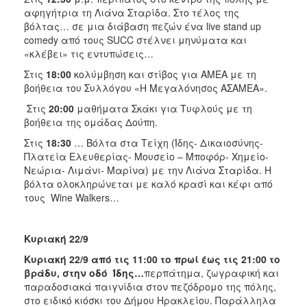
αφηγήτρια τη Λιάνα Σταρίδα. Στο τέλος της
βόλτας… σε μια διάβαση πεζών ένα live stand up
comedy από τους SUCC στέλνει μηνύματα και
«κλέβει» τις εντυπώσεις…
Στις
18:00
κολύμβηση και στίβος για ΑΜΕΑ με τη
βοήθεια του Συλλόγου «Η Μεγαλόνησος ΑΣΑΜΕΑ».
Στις
20:00
μαθήματα Σκάκι για Τυφλούς με τη
βοήθεια της ομάδας Δούπη.
Στις
18:30
… Βόλτα στα Τείχη (Ίδης- Δικαιοσύνης-
Πλατεία Ελευθερίας- Μουσείο – Μποφόρ- Χημείο-
Νεώρια- Λιμάνι- Μαρίνα) με την Λιάνα Σταρίδα. Η
βόλτα ολοκληρώνεται με καλό κρασί και κέφι από
τους Wine Walkers…
Κυριακή 22/9
Κυριακή 22/9 από τις 11:00 το πρωί έως τις 21:00
το
βράδυ, στην οδό Ίδης…
περπάτημα, ζωγραφική και
παραδοσιακά παιγνίδια στον πεζόδρομο της πόλης,
στο ειδικό κιόσκι του Δήμου Ηρακλείου. Παράλληλα