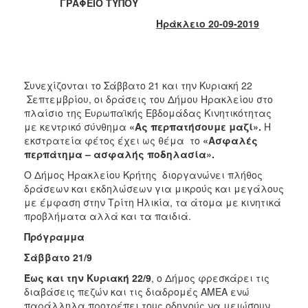
ΓΡΑΦΕΙΟ ΤΥΠΟΥ
2017
Ηράκλειο 20-09-2019
2016
2015
2013
Συνεχίζονται το Σάββατο 21 και την Κυριακή 22
2012
Σεπτεμβρίου, οι δράσεις του Δήμου Ηρακλείου στο
2011
πλαίσιο της Ευρωπαϊκής Εβδομάδας Κινητικότητας
με κεντρικό σύνθημα
«Ας περπατήσουμε μαζί».
Η
2010
εκστρατεία φέτος έχει ως θέμα το
«Ασφαλές
2006
περπάτημα – ασφαλής ποδηλασία».
Ο Δήμος Ηρακλείου Κρήτης διοργανώνει πλήθος
δράσεων και εκδηλώσεων για μικρούς και μεγάλους
με έμφαση στην Τρίτη Ηλικία, τα άτομα με κινητικά
προβλήματα αλλά και τα παιδιά.
ΔΗΜΟΤΗΣ
Πρόγραμμα
ΕΠΙΣΚΕΠΤΗΣ
Σάββατο 21/9
Έως και την Κυριακή 22/9
, ο Δήμος φρεσκάρει τις
ΗΡΑΚΛΕΙΟ
διαβάσεις πεζών και τις διαδρομές ΑΜΕΑ ενώ
ΓΙΑ...
παράλληλα προτρέπει τους οδηγούς να μειώσουν