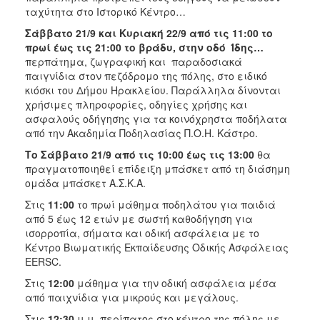
ταχύτητα στο Ιστορικό Κέντρο…
Σάββατο 21/9 και Κυριακή 22/9 από τις 11:00 το
πρωί έως τις 21:00
το βράδυ, στην οδό Ίδης…
περπάτημα, ζωγραφική και παραδοσιακά
παιγνίδια στον πεζόδρομο της πόλης, στο ειδικό
κιόσκι του Δήμου Ηρακλείου. Παράλληλα δίνονται
χρήσιμες πληροφορίες, οδηγίες χρήσης και
ασφαλούς οδήγησης για τα κοινόχρηστα ποδήλατα
από την Ακαδημία Ποδηλασίας Π.Ο.Η. Κάστρο.
Το
Σάββατο 21/
9 από τις 10:00 έως τις 13:00
θα
πραγματοποιηθεί επίδειξη μπάσκετ από τη διάσημη
ομάδα μπάσκετ A.Σ.Κ.Α.
Στις
11:00
το πρωί μάθημα ποδηλάτου για παιδιά
από 5 έως 12 ετών με σωστή καθοδήγηση για
ισορροπία, σήματα και οδική ασφάλεια με το
Κέντρο Βιωματικής Εκπαίδευσης Οδικής Ασφάλειας
EERSC.
Στις
12:00
μάθημα για την οδική ασφάλεια μέσα
από παιχνίδια για μικρούς και μεγάλους.
Στις
12:30
μ.μ. περίπατος στο κέντρο της πόλης με