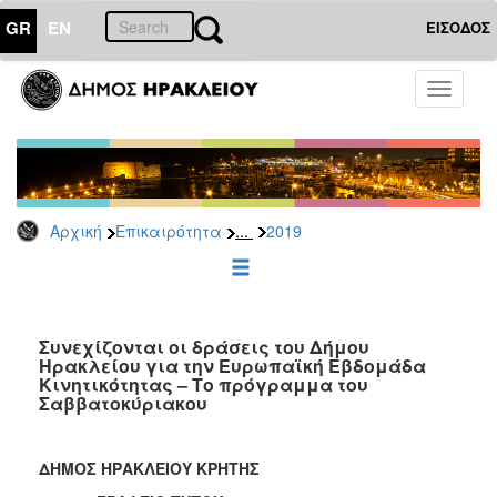
GR
EN
ΕΙΣΟΔΟΣ
ΕΠΙΚΑΙΡΟΤΗΤΑ
Toggle
navigati
Δελτία
Τύπου
Αρχείο
2026
...
Αρχική
Επικαιρότητα
2019
2025
2024
2023
2022
Συνεχίζονται οι δράσεις του Δήμου
Ηρακλείου για την Ευρωπαϊκή Εβδομάδα
2021
Κινητικότητας – Το πρόγραμμα του
Σαββατοκύριακου
2020
2019
ΔΗΜΟΣ ΗΡΑΚΛΕΙΟΥ ΚΡΗΤΗΣ
2018