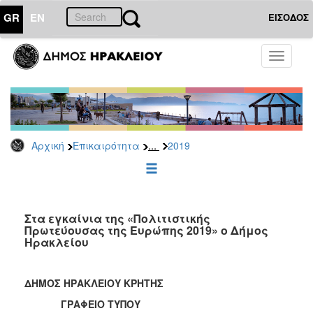
GR
EN
ΕΙΣΟΔΟΣ
ΕΠΙΚΑΙΡΟΤΗΤΑ
Toggle
navigati
Δελτία
Τύπου
Αρχείο
2026
...
Αρχική
Επικαιρότητα
2019
2025
2024
2023
2022
Στα εγκαίνια της «Πολιτιστικής
Πρωτεύουσας της Ευρώπης 2019» ο Δήμος
2021
Ηρακλείου
2020
2019
ΔΗΜΟΣ ΗΡΑΚΛΕΙΟΥ ΚΡΗΤΗΣ
2018
ΓΡΑΦΕΙΟ ΤΥΠΟΥ