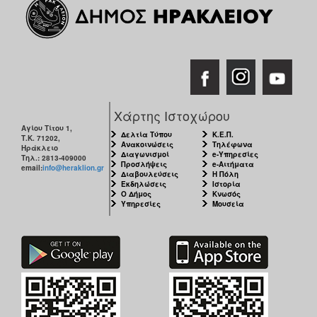
Χάρτης Ιστοχώρου
Αγίου Τίτου 1,
Δελτία Τύπου
Κ.Ε.Π.
Τ.Κ. 71202,
Ανακοινώσεις
Τηλέφωνα
Ηράκλειο
Διαγωνισμοί
e-Υπηρεσίες
Τηλ.: 2813-409000
Προσλήψεις
e-Αιτήματα
email:
info@heraklion.gr
Διαβουλεύσεις
Η Πόλη
Εκδηλώσεις
Ιστορία
Ο Δήμος
Κνωσός
Υπηρεσίες
Μουσεία