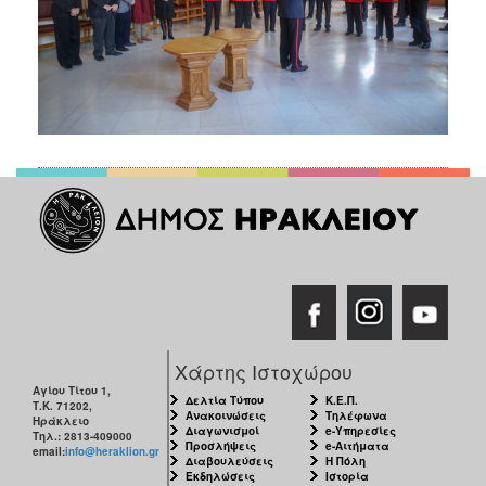
Χάρτης Ιστοχώρου
Αγίου Τίτου 1,
Δελτία Τύπου
Κ.Ε.Π.
Τ.Κ. 71202,
Ανακοινώσεις
Τηλέφωνα
Ηράκλειο
Διαγωνισμοί
e-Υπηρεσίες
Τηλ.: 2813-409000
Προσλήψεις
e-Αιτήματα
email:
info@heraklion.gr
Διαβουλεύσεις
Η Πόλη
Εκδηλώσεις
Ιστορία