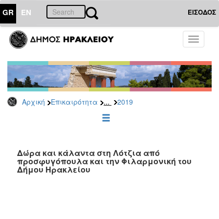
GR
EN
ΕΙΣΟΔΟΣ
ΕΠΙΚΑΙΡΟΤΗΤΑ
Toggle
navigati
Δελτία
Τύπου
Αρχείο
2026
...
Αρχική
Επικαιρότητα
2019
2025
2024
2023
2022
Δώρα και κάλαντα στη Λότζια από
προσφυγόπουλα και την Φιλαρμονική του
2021
Δήμου Ηρακλείου
2020
2019
2018