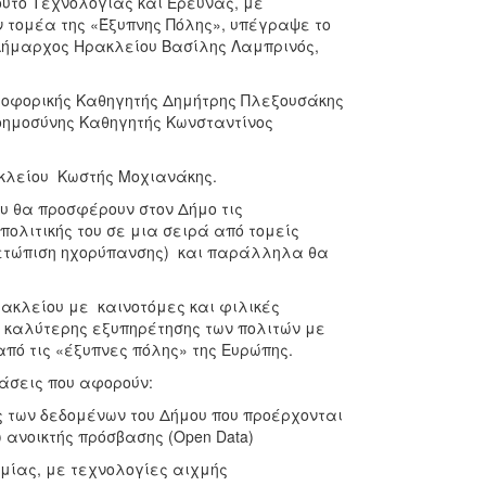
ούτο Τεχνολογίας και Έρευνας, με
 τομέα της «Έξυπνης Πόλης», υπέγραψε το
ο Δήμαρχος Ηρακλείου Βασίλης Λαμπρινός,
ηροφορικής Καθηγητής Δημήτρης Πλεξουσάκης
οημοσύνης Καθηγητής Κωνσταντίνος
κλείου Κωστής Μοχιανάκης.
υ θα προσφέρουν στον Δήμο τις
ολιτικής του σε μια σειρά από τομείς
μετώπιση ηχορύπανσης) και παράλληλα θα
ρακλείου με καινοτόμες και φιλικές
ι καλύτερης εξυπηρέτησης των πολιτών με
πό τις «έξυπνες πόλης» της Ευρώπης.
άσεις που αφορούν:
ν δεδομένων του Δήμου που προέρχονται
 ανοικτής πρόσβασης (Open Data)
ας, με τεχνολογίες αιχμής