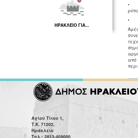
• τη
ρύπ
• τ
ΗΡΑΚΛΕΙΟ ΓΙΑ...
Αμέσ
συνε
τεχν
σημα
αρμο
από 
περι
Αγίου Τίτου 1,
Τ.Κ. 71202,
Ηράκλειο
Τηλ.: 2813-409000