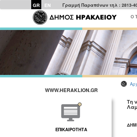
GR
EN
Γραμμή Παραπόνων τηλ : 2813-4
Ο 
Αρχ
WWW.HERAKLION.GR
Τη 
Λαμ
ΔΗΜ
ΕΠΙΚΑΙΡΟΤΗΤΑ
ΓΡ