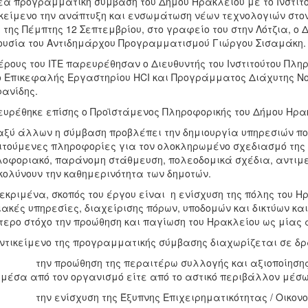
έα προγραμματική σύμβαση του Δήμου Ηρακλείου με το Ινστιτ
κείμενο την ανάπτυξη και ενσωμάτωση νέων τεχνολογιών στον
 της Πέμπτης 12 Σεπτεμβρίου, στο γραφείο του στην Λότζια, 
υσία του Αντιδημάρχου Προγραμματισμού Γιώργου Σισαμάκη.
έρους του ΙΤΕ παρευρέθησαν ο Διευθυντής του Ινστιτούτου Πλ
ο Επικεφαλής Εργαστηρίου HCI και Προγράμματος Διάχυτης Ν
ανίδης.
υρέθηκε επίσης ο Προϊστάμενος Πληροφορικής του Δήμου Ηρα
ξύ άλλων η σύμβαση προβλέπει την δημιουργία υπηρεσιών πο
τούμενες πληροφορίες για τον ολοκληρωμένο σχεδιασμό της π
λοφοριακό, παράνομη στάθμευση, πολεοδομικά σχέδια, αντι
κολύνουν την καθημερινότητα των δημοτών.
εκριμένα, σκοπός του έργου είναι η ενίσχυση της πόλης του Η
ακές υπηρεσίες, διαχείρισης πόρων, υποδομών και δικτύων κα
ερο στόχο την προώθηση και παγίωση του Ηρακλείου ως μίας α
ντικείμενο της προγραμματικής σύμβασης διαχωρίζεται σε δρ
ην προώθηση της περαιτέρω συλλογής και αξιοποίησης τω
 μέσα από τον οργανισμό είτε από το αστικό περιβάλλον μέσω
ην ενίσχυση της Έξυπνης Επιχειρηματικότητας / Οικονομί