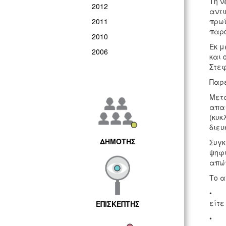
Τη ν
2012
αντι
2011
πρωί
παρο
2010
Εκ μ
2006
και 
Στεφ
Παρε
Μετα
απαι
(κυκ
διευ
ΔΗΜΟΤΗΣ
Συγκ
ψηφι
απώτ
Το α
• τ
είτε
ΕΠΙΣΚΕΠΤΗΣ
• τ