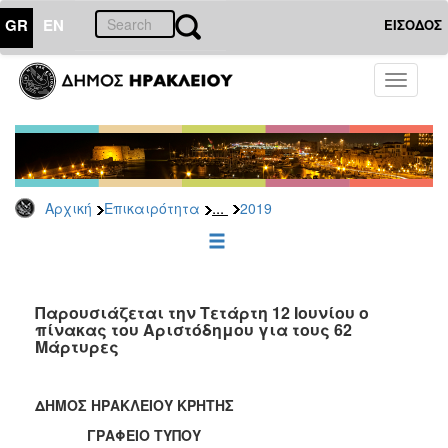
GR
EN
ΕΙΣΟΔΟΣ
ΕΠΙΚΑΙΡΟΤΗΤΑ
Toggle
navigati
Δελτία
Τύπου
Αρχείο
2026
...
Αρχική
Επικαιρότητα
2019
2025
2024
2023
2022
Παρουσιάζεται την Τετάρτη 12 Ιουνίου ο
πίνακας του Αριστόδημου για τους 62
2021
Μάρτυρες
2020
2019
ΔΗΜΟΣ ΗΡΑΚΛΕΙΟΥ ΚΡΗΤΗΣ
2018
ΓΡΑΦΕΙΟ ΤΥΠΟΥ