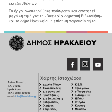
εκτελεσθέντων.
Το έργο ολοκληρώθηκε πρόσφατα και αποτελεί
μεγάλη τιμή για τη «Βικελαία Δημοτική Βιβλιοθήκη»
και το Δήμο Ηρακλείου η επίσημη παρουσίασή του.
Χάρτης Ιστοχώρου
Αγίου Τίτου 1,
Δελτία Τύπου
Κ.Ε.Π.
Τ.Κ. 71202,
Ανακοινώσεις
Τηλέφωνα
Ηράκλειο
Διαγωνισμοί
e-Υπηρεσίες
Τηλ.: 2813-409000
Προσλήψεις
e-Αιτήματα
email:
info@heraklion.gr
Διαβουλεύσεις
Η Πόλη
Εκδηλώσεις
Ιστορία
Ο Δήμος
Κνωσός
Υπηρεσίες
Μουσεία