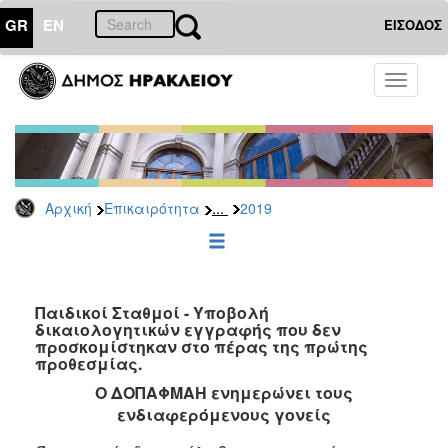
GR
EN
ΕΙΣΟΔΟΣ
ΕΠΙΚΑΙΡΟΤΗΤΑ
Toggle
navigati
Δελτία
Τύπου
Αρχείο
2026
...
Αρχική
Επικαιρότητα
2019
2025
2024
2023
2022
Παιδικοί Σταθμοί - Υποβολή
δικαιολογητικών εγγραφής που δεν
2021
προσκομίστηκαν στο πέρας της πρώτης
προθεσμίας.
2020
Ο ΔΟΠΑΦΜΑΗ ενημερώνει τους
2019
ενδιαφερόμενους γονείς
2018