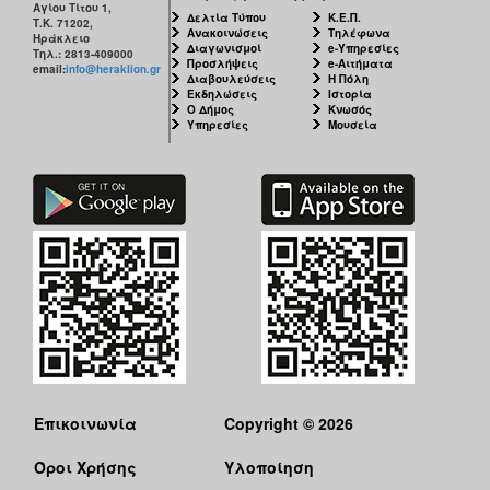
Αγίου Τίτου 1,
Δελτία Τύπου
Κ.Ε.Π.
Τ.Κ. 71202,
Ανακοινώσεις
Τηλέφωνα
Ηράκλειο
Διαγωνισμοί
e-Υπηρεσίες
Τηλ.: 2813-409000
Προσλήψεις
e-Αιτήματα
email:
info@heraklion.gr
Διαβουλεύσεις
Η Πόλη
Εκδηλώσεις
Ιστορία
Ο Δήμος
Κνωσός
Υπηρεσίες
Μουσεία
Επικοινωνία
Copyright © 2026
Όροι Χρήσης
Υλοποίηση