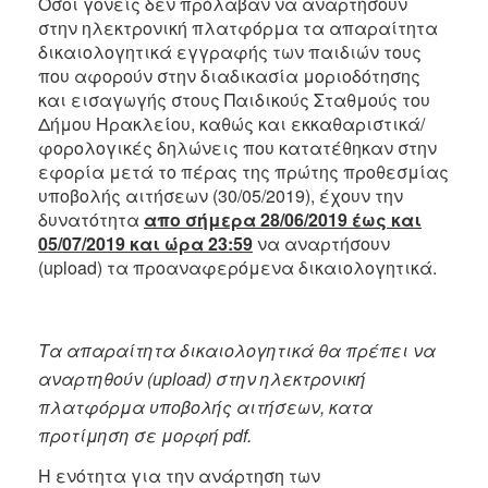
Όσοι γονείς δεν πρόλαβαν να αναρτήσουν
2017
στην ηλεκτρονική πλατφόρμα τα απαραίτητα
2016
δικαιολογητικά εγγραφής των παιδιών τους
που αφορούν στην διαδικασία μοριοδότησης
2015
και εισαγωγής στους Παιδικούς Σταθμούς του
2013
Δήμου Ηρακλείου, καθώς και εκκαθαριστικά/
2012
φορολογικές δηλώνεις που κατατέθηκαν στην
εφορία μετά το πέρας της πρώτης προθεσμίας
2011
υποβολής αιτήσεων (30/05/2019), έχουν την
2010
δυνατότητα
απο σήμερα 28/06/2019 έως και
05/07/2019 και ώρα 23:59
να αναρτήσουν
2006
(upload) τα προαναφερόμενα δικαιολογητικά.
Τα απαραίτητα δικαιολογητικά θα πρέπει να
ΔΗΜΟΤΗΣ
αναρτηθούν (upload) στην ηλεκτρονική
ΕΠΙΣΚΕΠΤΗΣ
πλατφόρμα υποβολής αιτήσεων, κατα
προτίμηση σε μορφή pdf.
ΗΡΑΚΛΕΙΟ
ΓΙΑ...
Η ενότητα για την ανάρτηση των