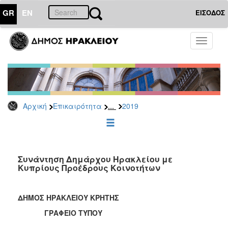
GR
EN
ΕΙΣΟΔΟΣ
ΕΠΙΚΑΙΡΟΤΗΤΑ
Toggle
navigati
Δελτία
Τύπου
Αρχείο
2026
...
Αρχική
Επικαιρότητα
2019
2025
2024
2023
2022
Συνάντηση Δημάρχου Ηρακλείου με
Κυπρίους Προέδρους Κοινοτήτων
2021
2020
ΔΗΜΟΣ ΗΡΑΚΛΕΙΟΥ ΚΡΗΤΗΣ
2019
ΓΡΑΦΕΙΟ ΤΥΠΟΥ
2018