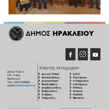
Χάρτης Ιστοχώρου
Αγίου Τίτου 1,
Δελτία Τύπου
Κ.Ε.Π.
Τ.Κ. 71202,
Ανακοινώσεις
Τηλέφωνα
Ηράκλειο
Διαγωνισμοί
e-Υπηρεσίες
Τηλ.: 2813-409000
Προσλήψεις
e-Αιτήματα
email:
info@heraklion.gr
Διαβουλεύσεις
Η Πόλη
Εκδηλώσεις
Ιστορία
Ο Δήμος
Κνωσός
Υπηρεσίες
Μουσεία