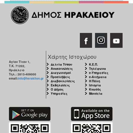
Χάρτης Ιστοχώρου
Αγίου Τίτου 1,
Δελτία Τύπου
Κ.Ε.Π.
Τ.Κ. 71202,
Ανακοινώσεις
Τηλέφωνα
Ηράκλειο
Διαγωνισμοί
e-Υπηρεσίες
Τηλ.: 2813-409000
Προσλήψεις
e-Αιτήματα
email:
info@heraklion.gr
Διαβουλεύσεις
Η Πόλη
Εκδηλώσεις
Ιστορία
Ο Δήμος
Κνωσός
Υπηρεσίες
Μουσεία