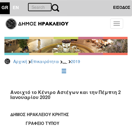
GR
EN
ΕΙΣΟΔΟΣ
ΕΠΙΚΑΙΡΟΤΗΤΑ
Toggle
navigati
Δελτία
Τύπου
Αρχείο
2026
...
Αρχική
Επικαιρότητα
2019
2025
2024
2023
2022
Ανοιχτό το Κέντρο Αστέγων και την Πέμπτη 2
Ιανουαρίου 2020
2021
2020
ΔΗΜΟΣ ΗΡΑΚΛΕΙΟΥ ΚΡΗΤΗΣ
2019
ΓΡΑΦΕΙΟ ΤΥΠΟΥ
2018