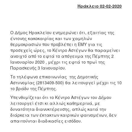
2017
Ηράκλειο 02-02-2020
2016
2015
2013
Ο Δήμος Ηρακλείου ενημερώνει ότι, εξαιτίας της
έντονης κακοκαιρίας και των χαμηλών
2012
θερμοκρασιών που προβλέπει η ΕΜΥ για τις
2011
προσεχείς ώρες, το Κέντρο Αστέγων θα παραμείνει
ανοιχτό από το εφτά το απόγευμα της Πέμπτης 2
2010
Ιανουαρίου 2020 , μέχρι τις εφτά το πρωί της
2006
Παρασκευής 3 Ιανουαρίου.
Το τηλέφωνο επικοινωνίας της Δημοτικής
Αστυνομίας (2813409-500) θα λειτουργεί μέχρι τις 10
το βράδυ της Πέμπτης.
ΔΗΜΟΤΗΣ
Υπενθυμίζεται ότι το Κέντρο Αστέγων του Δήμου
λειτουργεί έτσι κι αλλιώς καθημερινά, με
ΕΠΙΣΚΕΠΤΗΣ
δυνατότητα διανυκτέρευσης, απλώς κατά την
διάρκεια των έκτακτων καιρικών φαινομένων, δεν
απαιτούνται διαδικασίες εισόδου.
ΗΡΑΚΛΕΙΟ
ΓΙΑ...