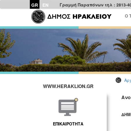
GR
EN
Γραμμή Παραπόνων τηλ : 2813-4
Ο 
Αρχ
WWW.HERAKLION.GR
Ανο
ΔΗΜ
ΓΡ
ΕΠΙΚΑΙΡΟΤΗΤΑ