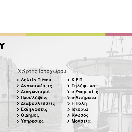
Χάρτης Ιστοχώρου
Δελτία Τύπου
Κ.Ε.Π.
Ανακοινώσεις
Τηλέφωνα
Διαγωνισμοί
e-Υπηρεσίες
Προσλήψεις
e-Αιτήματα
Διαβουλεύσεις
Η Πόλη
Εκδηλώσεις
Ιστορία
Ο Δήμος
Κνωσός
Υπηρεσίες
Μουσεία