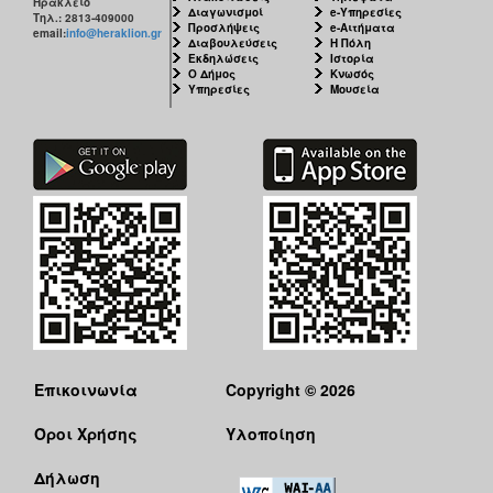
Ηράκλειο
Διαγωνισμοί
e-Υπηρεσίες
Τηλ.: 2813-409000
Προσλήψεις
e-Αιτήματα
email:
info@heraklion.gr
Διαβουλεύσεις
Η Πόλη
Εκδηλώσεις
Ιστορία
Ο Δήμος
Κνωσός
Υπηρεσίες
Μουσεία
Επικοινωνία
Copyright © 2026
Όροι Χρήσης
Υλοποίηση
Δήλωση