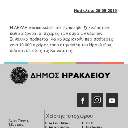
2017
Ηράκλειο 26-09-2019
2016
2015
Η ΔΕΥΑΗ ανακοινώνει ότι έχουν ήδη ξεκινήσει να
2013
καθαρίζονται οι σχάρες των ομβρίων υδάτων.
2012
Συνολικά πρόκειται να καθαριστούν περισσότερες
από 10.000 σχάρες τόσο στην πόλη του Ηρακλείου,
2011
όσο και σε όλες τις Κοινότητες.
2010
2006
ΔΗΜΟΤΗΣ
ΕΠΙΣΚΕΠΤΗΣ
Χάρτης Ιστοχώρου
ΗΡΑΚΛΕΙΟ
Αγίου Τίτου 1,
ΓΙΑ...
Δελτία Τύπου
Κ.Ε.Π.
Τ.Κ. 71202,
Ανακοινώσεις
Τηλέφωνα