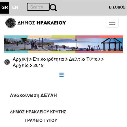
GR
EN
ΕΙΣΟΔΟΣ
ΕΠΙΚΑΙΡΟΤΗΤΑ
Toggle
navigati
Δελτία
Τύπου
Αρχείο
2026
Αρχική
Επικαιρότητα
Δελτία Τύπου
2025
Αρχείο
2019
2024
2023
2022
Ανακοίνωση ΔΕΥΑΗ
2021
2020
ΔΗΜΟΣ ΗΡΑΚΛΕΙΟΥ ΚΡΗΤΗΣ
2019
ΓΡΑΦΕΙΟ ΤΥΠΟΥ
2018