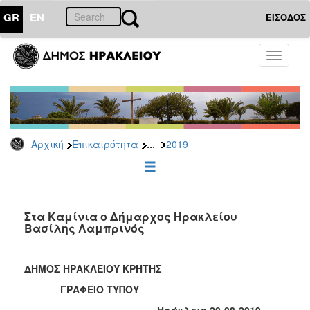
GR
EN
ΕΙΣΟΔΟΣ
ΕΠΙΚΑΙΡΟΤΗΤΑ
Toggle
navigati
Δελτία
Τύπου
Αρχείο
2026
...
Αρχική
Επικαιρότητα
2019
2025
2024
2023
2022
Στα Καμίνια ο Δήμαρχος Ηρακλείου
Βασίλης Λαμπρινός
2021
2020
ΔΗΜΟΣ ΗΡΑΚΛΕΙΟΥ ΚΡΗΤΗΣ
2019
ΓΡΑΦΕΙΟ ΤΥΠΟΥ
2018
Ηράκλειο 20-08-2019