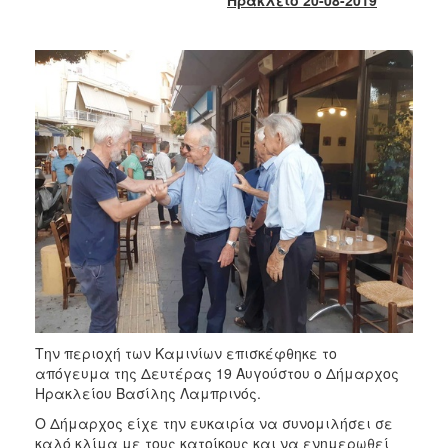
2017
2016
2015
2013
2012
2011
2010
2006
ΔΗΜΟΤΗΣ
Την περιοχή των Καμινίων επισκέφθηκε το
ΕΠΙΣΚΕΠΤΗΣ
απόγευμα της Δευτέρας 19 Αυγούστου ο Δήμαρχος
Ηρακλείου Βασίλης Λαμπρινός.
ΗΡΑΚΛΕΙΟ
Ο Δήμαρχος είχε την ευκαιρία να συνομιλήσει σε
ΓΙΑ...
καλό κλίμα με τους κατοίκους και να ενημερωθεί