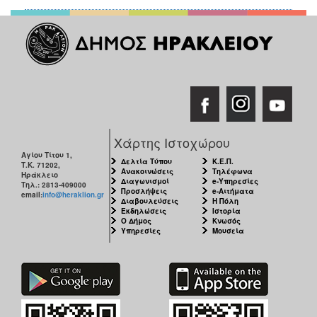
Χάρτης Ιστοχώρου
Αγίου Τίτου 1,
Δελτία Τύπου
Κ.Ε.Π.
Τ.Κ. 71202,
Ανακοινώσεις
Τηλέφωνα
Ηράκλειο
Διαγωνισμοί
e-Υπηρεσίες
Τηλ.: 2813-409000
Προσλήψεις
e-Αιτήματα
email:
info@heraklion.gr
Διαβουλεύσεις
Η Πόλη
Εκδηλώσεις
Ιστορία
Ο Δήμος
Κνωσός
Υπηρεσίες
Μουσεία