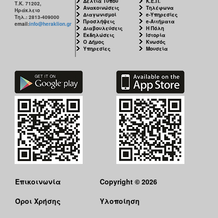
Δελτία Τύπου
Κ.Ε.Π.
Τ.Κ. 71202,
Ανακοινώσεις
Τηλέφωνα
Ηράκλειο
Διαγωνισμοί
e-Υπηρεσίες
Τηλ.: 2813-409000
Προσλήψεις
e-Αιτήματα
email:
info@heraklion.gr
Διαβουλεύσεις
Η Πόλη
Εκδηλώσεις
Ιστορία
Ο Δήμος
Κνωσός
Υπηρεσίες
Μουσεία
Επικοινωνία
Copyright © 2026
Όροι Χρήσης
Υλοποίηση