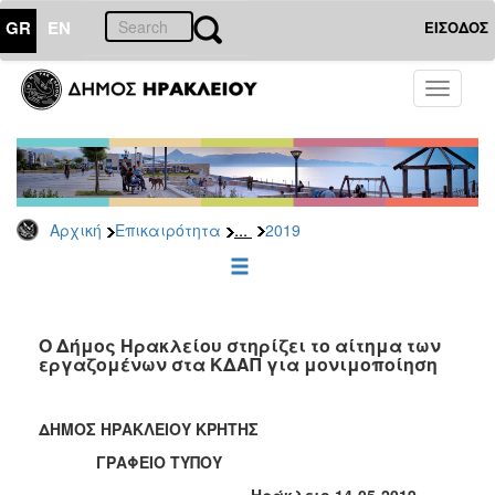
GR
EN
ΕΙΣΟΔΟΣ
ΕΠΙΚΑΙΡΟΤΗΤΑ
Toggle
navigati
Δελτία
Τύπου
Αρχείο
2026
...
Αρχική
Επικαιρότητα
2019
2025
2024
2023
2022
Ο Δήμος Ηρακλείου στηρίζει το αίτημα των
εργαζομένων στα ΚΔΑΠ για μονιμοποίηση
2021
2020
ΔΗΜΟΣ ΗΡΑΚΛΕΙΟΥ ΚΡΗΤΗΣ
2019
ΓΡΑΦΕΙΟ ΤΥΠΟΥ
2018
Ηράκλειο 14-05-2019